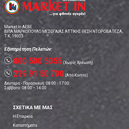
Market In ΑΕΒΕ
ΒΙΠΑ ΜΑΡΚΟΠΟΥΛΟ ΜΕΣΟΓΑΙΑΣ ΑΤΤΙΚΗΣ ΘΕΣΗ ΝΤΟΡΟΒΑΤΕΖΑ,
Τ.Κ. 19003
Εξυπηρέτηση Πελατών:
800 500 5055
call
(Χωρίς Χρέωση)
229 91 50 700
call
(Από Κινητό)
Δευτέρα - Παρασκευή: 08:00 - 17:00
Σάββατο: 08:00 – 14:00
ΣΧΕΤΙΚΑ ΜΕ ΜΑΣ
Η Εταιρεία
Καταστήματα