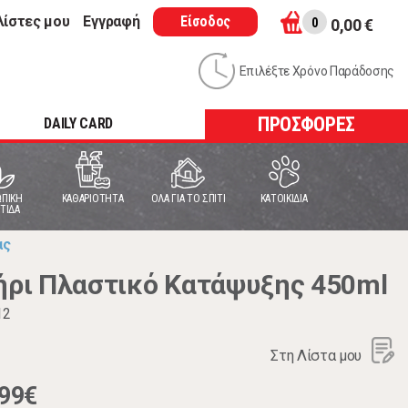
λίστες μου
Εγγραφή
Είσοδος
0
0,00 €
Επιλέξτε Χρόνο Παράδοσης
ΠΡΟΣΦΟΡΕΣ
DAILY CARD
ΠΙΚΗ
ΚΑΘΑΡΙΟΤΗΤΑ
ΟΛΑ ΓΙΑ ΤΟ ΣΠΙΤΙ
ΚΑΤΟΙΚΙΔΙΑ
ΤΙΔΑ
ας
ρι Πλαστικό Κατάψυξης 450ml
12
Στη Λίστα μου
,99€