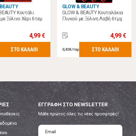
 BEAUTY
GLOW & BEAUTY
BEAUTY Κουτάλι
GLOW & BEAUTY Κουταλάκια
με Ξύλινο Χέρι 6τεμ
Γλυκού με Ξύλινη Λαβή 6τμχ
4,99 €
4,99 €
ΣΤΟ ΚΑΛΑΘΙ
ΣΤΟ ΚΑΛΑΘΙ
0,83€/τεμ
ΙΕΣ
ΕΓΓΡΑΦΗ ΣΤΟ NEWSLETTER
ϋποθέσεις
Μάθε πρώτος όλες τις νέες προσφορές!
εδομένα
kies