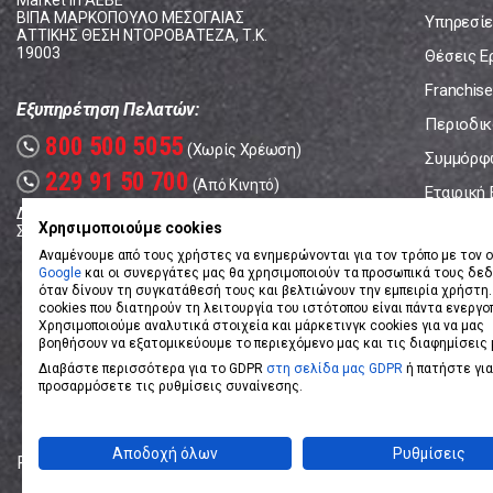
Market In ΑΕΒΕ
ΒΙΠΑ ΜΑΡΚΟΠΟΥΛΟ ΜΕΣΟΓΑΙΑΣ
Υπηρεσίε
ΑΤΤΙΚΗΣ ΘΕΣΗ ΝΤΟΡΟΒΑΤΕΖΑ, Τ.Κ.
19003
Θέσεις Ε
Franchise
Εξυπηρέτηση Πελατών:
Περιοδικό
800 500 5055
call
(Χωρίς Χρέωση)
Συμμόρφ
229 91 50 700
call
(Από Κινητό)
Εταιρική
Δευτέρα - Παρασκευή: 08:00 - 17:00
Επικοινω
Χρησιμοποιούμε cookies
Σάββατο: 08:00 – 14:00
Αναμένουμε από τους χρήστες να ενημερώνονται για τον τρόπο με τον ο
Google
και οι συνεργάτες μας θα χρησιμοποιούν τα προσωπικά τους δε
όταν δίνουν τη συγκατάθεσή τους και βελτιώνουν την εμπειρία χρήστη.
cookies που διατηρούν τη λειτουργία του ιστότοπου είναι πάντα ενεργο
Χρησιμοποιούμε αναλυτικά στοιχεία και μάρκετινγκ cookies για να μας
βοηθήσουν να εξατομικεύουμε το περιεχόμενο μας και τις διαφημίσεις 
Διαβάστε περισσότερα για το GDPR
στη σελίδα μας GDPR
ή πατήστε για
προσαρμόσετε τις ρυθμίσεις συναίνεσης.
Αποδοχή όλων
Ρυθμίσεις
Powered by
eShopKey
Designed by
Koolmetrix