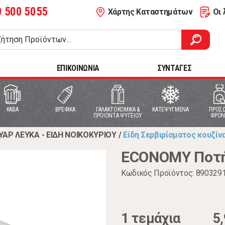
0 500 5055
Χάρτης Καταστημάτων
Οι 
ΕΠΙΚΟΙΝΩΝΙΑ
ΣΥΝΤΑΓΕΣ
ΚΑΒΑ
ΒΡΕΦΙΚΑ
ΓΑΛΑΚΤΟΚΟΜΙΚΑ &
ΚΑΤΕΨΥΓΜΕΝΑ
ΠΡΟΣΩ
ΠΡΟΙΟΝΤΑ ΨΥΓΕΙΟΥ
ΦΡΟΝ
ΥΑΡ ΛΕΥΚΑ - ΕΙΔΗ ΝΟΙΚΟΚΥΡΙΟΥ
/
Είδη Σερβιρίσματος κουζίν
ECONOMY Ποτή
Κωδικός Προϊόντος: 890329
1 τεμάχια
5