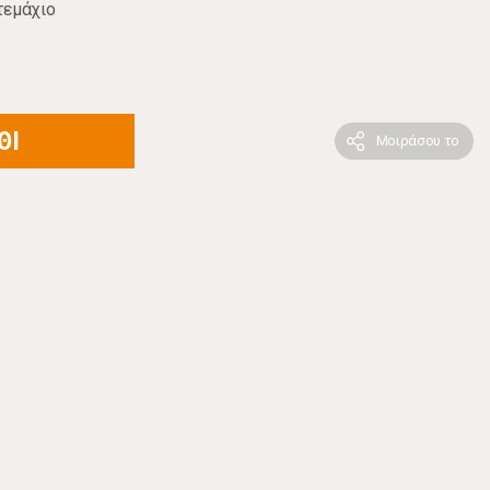
τεμάχιο
ΘΙ
Μοιράσου το