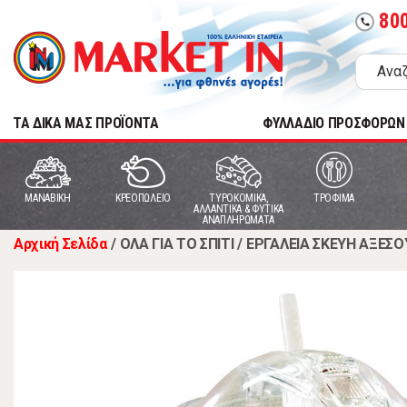
80
call
TA ΔΙΚΑ ΜΑΣ ΠΡΟΪΟΝΤΑ
ΦΥΛΛΑΔΙΟ ΠΡΟΣΦΟΡΩΝ
MANABIKH
ΚΡΕΟΠΩΛΕΙΟ
ΤΥΡΟΚΟΜΙΚΑ,
ΤΡΟΦΙΜΑ
ΑΛΛΑΝΤΙΚΑ & ΦΥΤΙΚΑ
ΑΝΑΠΛΗΡΩΜΑΤΑ
Αρχική Σελίδα
/
ΟΛΑ ΓΙΑ ΤΟ ΣΠΙΤΙ
/
ΕΡΓΑΛΕΙΑ ΣΚΕΥΗ ΑΞΕΣΟ