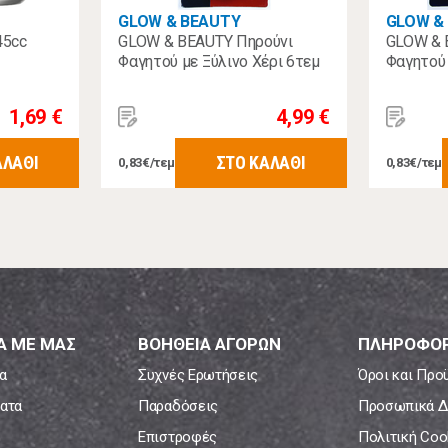
GLOW & BEAUTY
GLOW &
45cc
GLOW & BEAUTY Πηρούνι
GLOW & 
Φαγητού με Ξύλινο Χέρι 6τεμ
Φαγητού 
1,69 €
4,99 €
ΑΛΑΘΙ
ΣΤΟ ΚΑΛΑΘΙ
0,83€/τεμ
0,83€/τεμ
Α ΜΕ ΜΑΣ
ΒΟΗΘΕΙΑ ΑΓΟΡΩΝ
ΠΛΗΡΟΦΟΡ
α
Συχνές Ερωτήσεις
Όροι και Προ
ατα
Παραδόσεις
Προσωπικά Δ
Επιστροφές
Πολιτική Coo