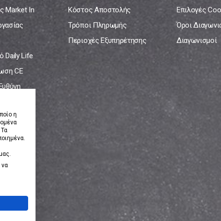
ς Market In
Κόστος Αποστολής
Επιλογές Coo
ργασίας
Τρόποι Πληρωμής
Όροι Διαγων
Περιοχές Εξυπηρέτησης
Διαγωνισμοί
 Daily Life
ωση CE
 Ευθύνη
νία
ποίο η
δομένα
 Τα
ποιημένα.
μας.
 να