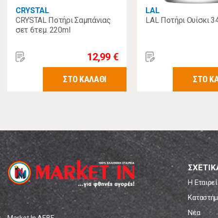
CRYSTAL
LAL
CRYSTAL Ποτήρι Σαμπάνιας
LAL Ποτήρι Ουίσκι 3
σετ 6τεμ. 220ml
12,99 €
ΣΤΟ ΚΑΛΑΘΙ
ΣΤΟ Κ
ΣΧΕΤΙΚ
Η Εταιρεί
Καταστήμ
Νέα