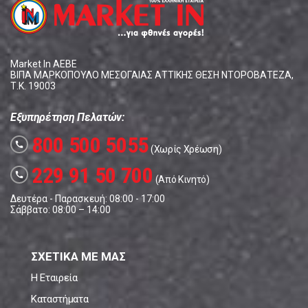
Market In ΑΕΒΕ
ΒΙΠΑ ΜΑΡΚΟΠΟΥΛΟ ΜΕΣΟΓΑΙΑΣ ΑΤΤΙΚΗΣ ΘΕΣΗ ΝΤΟΡΟΒΑΤΕΖΑ,
Τ.Κ. 19003
Εξυπηρέτηση Πελατών:
800 500 5055
call
(Χωρίς Χρέωση)
229 91 50 700
call
(Από Κινητό)
Δευτέρα - Παρασκευή: 08:00 - 17:00
Σάββατο: 08:00 – 14:00
ΣΧΕΤΙΚΑ ΜΕ ΜΑΣ
Η Εταιρεία
Καταστήματα