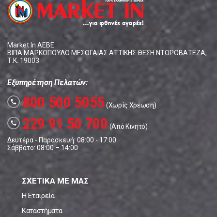
Market In ΑΕΒΕ
ΒΙΠΑ ΜΑΡΚΟΠΟΥΛΟ ΜΕΣΟΓΑΙΑΣ ΑΤΤΙΚΗΣ ΘΕΣΗ ΝΤΟΡΟΒΑΤΕΖΑ,
Τ.Κ. 19003
Εξυπηρέτηση Πελατών:
800 500 5055
call
(Χωρίς Χρέωση)
229 91 50 700
call
(Από Κινητό)
Δευτέρα - Παρασκευή: 08:00 - 17:00
Σάββατο: 08:00 – 14:00
ΣΧΕΤΙΚΑ ΜΕ ΜΑΣ
Η Εταιρεία
Καταστήματα