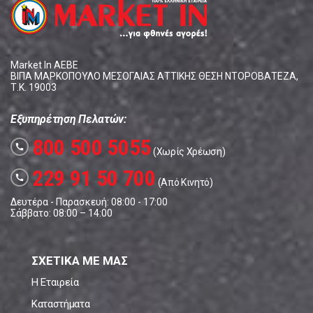
Market In ΑΕΒΕ
ΒΙΠΑ ΜΑΡΚΟΠΟΥΛΟ ΜΕΣΟΓΑΙΑΣ ΑΤΤΙΚΗΣ ΘΕΣΗ ΝΤΟΡΟΒΑΤΕΖΑ,
Τ.Κ. 19003
Εξυπηρέτηση Πελατών:
800 500 5055
call
(Χωρίς Χρέωση)
229 91 50 700
call
(Από Κινητό)
Δευτέρα - Παρασκευή: 08:00 - 17:00
Σάββατο: 08:00 – 14:00
ΣΧΕΤΙΚΑ ΜΕ ΜΑΣ
Η Εταιρεία
Καταστήματα