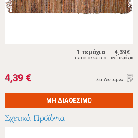
1 τεμάχια
4,39€
ανά συσκευασία
ανά τεμάχιο
4,39 €
Στη Λίστα μου
ΜΗ ΔΙΑΘΕΣΙΜΟ
Σχετικά Προϊόντα