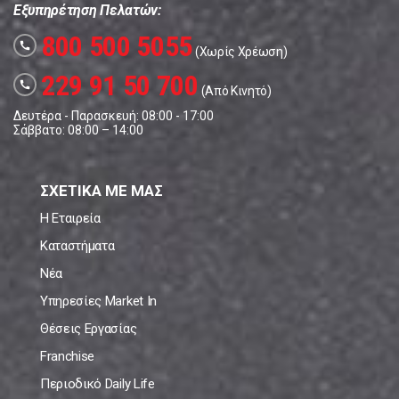
Εξυπηρέτηση Πελατών:
800 500 5055
call
(Χωρίς Χρέωση)
229 91 50 700
call
(Από Κινητό)
Δευτέρα - Παρασκευή: 08:00 - 17:00
Σάββατο: 08:00 – 14:00
ΣΧΕΤΙΚΑ ΜΕ ΜΑΣ
Η Εταιρεία
Καταστήματα
Νέα
Υπηρεσίες Market In
Θέσεις Εργασίας
Franchise
Περιοδικό Daily Life