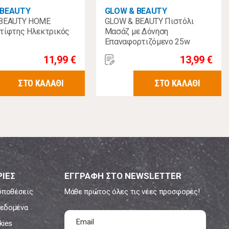
 BEAUTY
GLOW & BEAUTY
 BEAUTY HOME
GLOW & BEAUTY Πιστόλι
τίφτης Ηλεκτρικός
Μασάζ με Δόνηση
Επαναφορτιζόμενο 25w
11,99 €
13,99 €
ΣΤΟ ΚΑΛΑΘΙ
ΣΤΟ ΚΑΛΑΘΙ
ΙΕΣ
ΕΓΓΡΑΦΗ ΣΤΟ NEWSLETTER
ϋποθέσεις
Μάθε πρώτος όλες τις νέες προσφορές!
εδομένα
kies