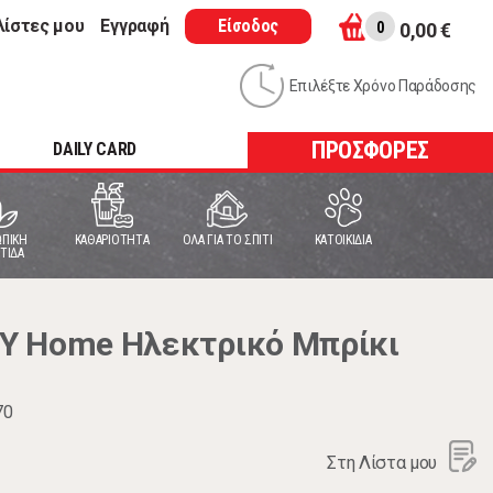
λίστες μου
Εγγραφή
Είσοδος
0
0,00 €
Επιλέξτε Χρόνο Παράδοσης
ΠΡΟΣΦΟΡΕΣ
DAILY CARD
ΠΙΚΗ
ΚΑΘΑΡΙΟΤΗΤΑ
ΟΛΑ ΓΙΑ ΤΟ ΣΠΙΤΙ
ΚΑΤΟΙΚΙΔΙΑ
ΤΙΔΑ
Y Home Ηλεκτρικό Μπρίκι
70
Στη Λίστα μου