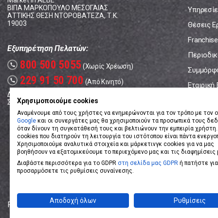
Market In ΑΕΒΕ
ΒΙΠΑ ΜΑΡΚΟΠΟΥΛΟ ΜΕΣΟΓΑΙΑΣ
Υπηρεσίε
ΑΤΤΙΚΗΣ ΘΕΣΗ ΝΤΟΡΟΒΑΤΕΖΑ, Τ.Κ.
19003
Θέσεις Ε
Franchise
Εξυπηρέτηση Πελατών:
Περιοδικό
800 500 5055
call
(Χωρίς Χρέωση)
Συμμόρφ
229 91 50 700
call
(Από Κινητό)
Εταιρική
Δευτέρα - Παρασκευή: 08:00 - 17:00
Επικοινω
Χρησιμοποιούμε cookies
Σάββατο: 08:00 – 14:00
Αναμένουμε από τους χρήστες να ενημερώνονται για τον τρόπο με τον ο
Google
και οι συνεργάτες μας θα χρησιμοποιούν τα προσωπικά τους δε
όταν δίνουν τη συγκατάθεσή τους και βελτιώνουν την εμπειρία χρήστη.
cookies που διατηρούν τη λειτουργία του ιστότοπου είναι πάντα ενεργο
Χρησιμοποιούμε αναλυτικά στοιχεία και μάρκετινγκ cookies για να μας
βοηθήσουν να εξατομικεύουμε το περιεχόμενο μας και τις διαφημίσεις 
Διαβάστε περισσότερα για το GDPR
στη σελίδα μας GDPR
ή πατήστε για
προσαρμόσετε τις ρυθμίσεις συναίνεσης.
Αποδοχή όλων
Ρυθμίσεις
Powered by
eShopKey
Designed by
Koolmetrix