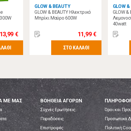
GLOW & BEAUTY
GLOW &
me
GLOW & BEAUTY Ηλεκτρικό
GLOW &
 300W
Μπρίκι Μαύρο 600W
Λεμονοσ
40watt
13,99 €
11,99 €
ΑΛΑΘΙ
ΣΤΟ ΚΑΛΑΘΙ
Α ΜΕ ΜΑΣ
ΒΟΗΘΕΙΑ ΑΓΟΡΩΝ
ΠΛΗΡΟΦΟΡ
α
Συχνές Ερωτήσεις
Όροι και Προ
ατα
Παραδόσεις
Προσωπικά Δ
Επιστροφές
Πολιτική Coo