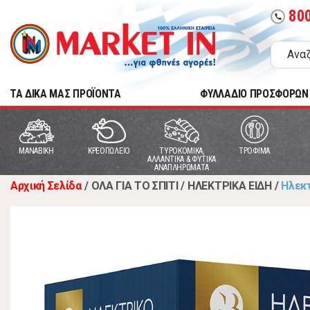
80
call
TA ΔΙΚΑ ΜΑΣ ΠΡΟΪΟΝΤΑ
ΦΥΛΛΑΔΙΟ ΠΡΟΣΦΟΡΩΝ
MANABIKH
ΚΡΕΟΠΩΛΕΙΟ
ΤΥΡΟΚΟΜΙΚΑ,
ΤΡΟΦΙΜΑ
ΑΛΛΑΝΤΙΚΑ & ΦΥΤΙΚΑ
ΑΝΑΠΛΗΡΩΜΑΤΑ
Αρχική Σελίδα
/
ΟΛΑ ΓΙΑ ΤΟ ΣΠΙΤΙ
/
ΗΛΕΚΤΡΙΚΑ ΕΙΔΗ
/
Ηλεκτ