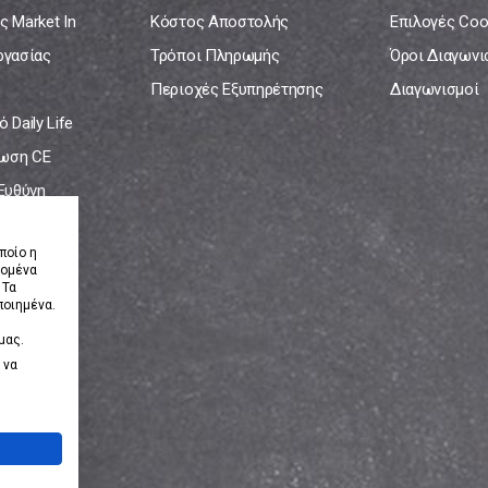
ς Market In
Κόστος Αποστολής
Επιλογές Coo
ργασίας
Τρόποι Πληρωμής
Όροι Διαγων
Περιοχές Εξυπηρέτησης
Διαγωνισμοί
 Daily Life
ωση CE
 Ευθύνη
νία
ποίο η
δομένα
 Τα
ποιημένα.
μας.
 να