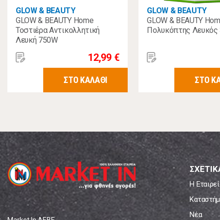
GLOW & BEAUTY
GLOW & BEAUTY
GLOW & BEAUTY Home
GLOW & BEAUTY Ho
Τοστιέρα Αντικολλητική
Πολυκόπτης Λευκός
Λευκή 750W
12,99 €
ΣΤΟ ΚΑΛΑΘΙ
ΣΤΟ Κ
ΣΧΕΤΙΚ
Η Εταιρεί
Καταστήμ
Νέα