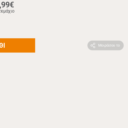
,99€
τεμάχιο
ΘΙ
Μοιράσου το