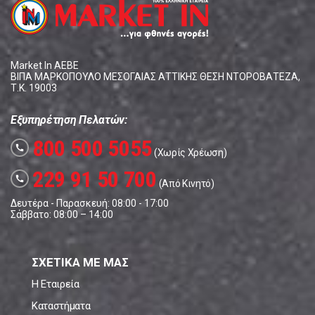
Market In ΑΕΒΕ
ΒΙΠΑ ΜΑΡΚΟΠΟΥΛΟ ΜΕΣΟΓΑΙΑΣ ΑΤΤΙΚΗΣ ΘΕΣΗ ΝΤΟΡΟΒΑΤΕΖΑ,
Τ.Κ. 19003
Εξυπηρέτηση Πελατών:
800 500 5055
call
(Χωρίς Χρέωση)
229 91 50 700
call
(Από Κινητό)
Δευτέρα - Παρασκευή: 08:00 - 17:00
Σάββατο: 08:00 – 14:00
ΣΧΕΤΙΚΑ ΜΕ ΜΑΣ
Η Εταιρεία
Καταστήματα