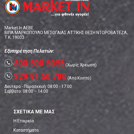
Market In ΑΕΒΕ
ΒΙΠΑ ΜΑΡΚΟΠΟΥΛΟ ΜΕΣΟΓΑΙΑΣ ΑΤΤΙΚΗΣ ΘΕΣΗ ΝΤΟΡΟΒΑΤΕΖΑ,
Τ.Κ. 19003
Εξυπηρέτηση Πελατών:
800 500 5055
call
(Χωρίς Χρέωση)
229 91 50 700
call
(Από Κινητό)
Δευτέρα - Παρασκευή: 08:00 - 17:00
Σάββατο: 08:00 – 14:00
ΣΧΕΤΙΚΑ ΜΕ ΜΑΣ
Η Εταιρεία
Καταστήματα