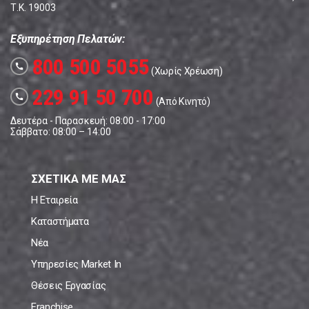
Τ.Κ. 19003
Εξυπηρέτηση Πελατών:
800 500 5055
call
(Χωρίς Χρέωση)
229 91 50 700
call
(Από Κινητό)
Δευτέρα - Παρασκευή: 08:00 - 17:00
Σάββατο: 08:00 – 14:00
ΣΧΕΤΙΚΑ ΜΕ ΜΑΣ
Η Εταιρεία
Καταστήματα
Νέα
Υπηρεσίες Market In
Θέσεις Εργασίας
Franchise