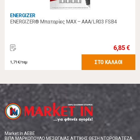
ENERGIZER
ENERGIZER® Μπαταρίες MAX – AAA/LR03 FSB4
6,85 €
ΣΤΟ ΚΑΛΑΘΙ
1,71€/τεμ
Market In ΑΕΒΕ
ΒΙΠΑ ΜΑΡΚΟΠΟΥΛΟ ΜΕΣΟΓΑΙΑΣ ΑΤΤΙΚΗΣ ΘΕΣΗ ΝΤΟΡΟΒΑΤΕΖΑ,