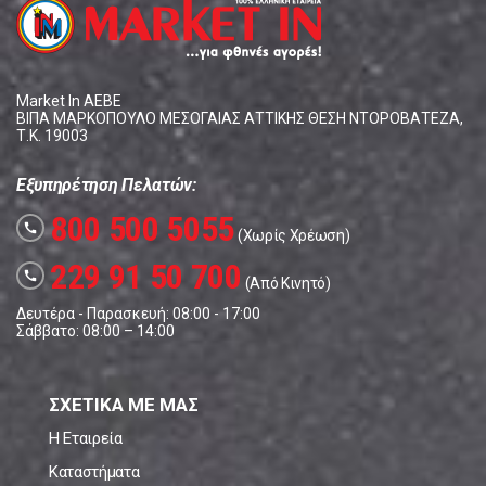
Market In ΑΕΒΕ
ΒΙΠΑ ΜΑΡΚΟΠΟΥΛΟ ΜΕΣΟΓΑΙΑΣ ΑΤΤΙΚΗΣ ΘΕΣΗ ΝΤΟΡΟΒΑΤΕΖΑ,
Τ.Κ. 19003
Εξυπηρέτηση Πελατών:
800 500 5055
call
(Χωρίς Χρέωση)
229 91 50 700
call
(Από Κινητό)
Δευτέρα - Παρασκευή: 08:00 - 17:00
Σάββατο: 08:00 – 14:00
ΣΧΕΤΙΚΑ ΜΕ ΜΑΣ
Η Εταιρεία
Καταστήματα