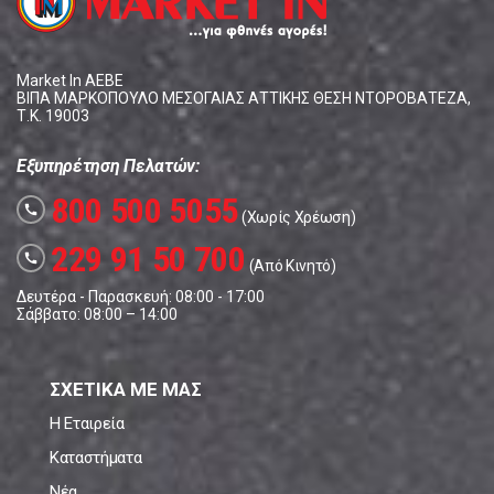
Market In ΑΕΒΕ
ΒΙΠΑ ΜΑΡΚΟΠΟΥΛΟ ΜΕΣΟΓΑΙΑΣ ΑΤΤΙΚΗΣ ΘΕΣΗ ΝΤΟΡΟΒΑΤΕΖΑ,
Τ.Κ. 19003
Εξυπηρέτηση Πελατών:
800 500 5055
call
(Χωρίς Χρέωση)
229 91 50 700
call
(Από Κινητό)
Δευτέρα - Παρασκευή: 08:00 - 17:00
Σάββατο: 08:00 – 14:00
ΣΧΕΤΙΚΑ ΜΕ ΜΑΣ
Η Εταιρεία
Καταστήματα
Νέα