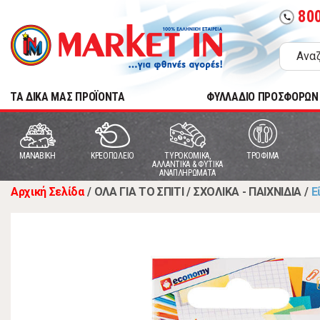
80
call
TA ΔΙΚΑ ΜΑΣ ΠΡΟΪΟΝΤΑ
ΦΥΛΛΑΔΙΟ ΠΡΟΣΦΟΡΩΝ
MANABIKH
ΚΡΕΟΠΩΛΕΙΟ
ΤΥΡΟΚΟΜΙΚΑ,
ΤΡΟΦΙΜΑ
ΑΛΛΑΝΤΙΚΑ & ΦΥΤΙΚΑ
ΑΝΑΠΛΗΡΩΜΑΤΑ
Αρχική Σελίδα
/
ΟΛΑ ΓΙΑ ΤΟ ΣΠΙΤΙ
/
ΣΧΟΛΙΚΑ - ΠΑΙΧΝΙΔΙΑ
/
Ε