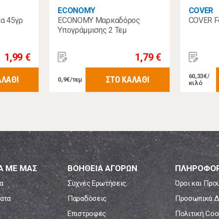
ECONOMY
COVER
α 45γρ
ECONOMY Μαρκαδόρος
COVER Fo
Υπογράμμισης 2 Τεμ
1,99 €
1,79 €
60,33€/
ΑΛΑΘΙ
ΣΤΟ ΚΑΛΑΘΙ
0,9€/τεμ
κιλό
Α ΜΕ ΜΑΣ
ΒΟΗΘΕΙΑ ΑΓΟΡΩΝ
ΠΛΗΡΟΦΟΡ
α
Συχνές Ερωτήσεις
Όροι και Προ
ατα
Παραδόσεις
Προσωπικά Δ
Επιστροφές
Πολιτική Coo