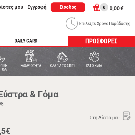
λίστες μου
Εγγραφή
Είσοδος
0
0,00 €
Επιλέξτε Χρόνο Παράδοσης
ΠΡΟΣΦΟΡΕΣ
DAILY CARD
ΠΙΚΗ
ΚΑΘΑΡΙΟΤΗΤΑ
ΟΛΑ ΓΙΑ ΤΟ ΣΠΙΤΙ
ΚΑΤΟΙΚΙΔΙΑ
ΤΙΔΑ
Ξύστρα & Γόμα
98
Στη Λίστα μου
,5€