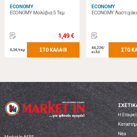
ECONOMY
ECONOMY
ECONOMY Μολύβια 5 Τεμ
ECONOMY Λαστιχάκι
1,49 €
44,22€/
ΣΤΟ ΚΑΛΑΘΙ
ΣΤΟ Κ
0,3€/τεμ
κιλό
ΣΧΕΤΙΚ
Η Εταιρεί
Καταστήμ
Νέα