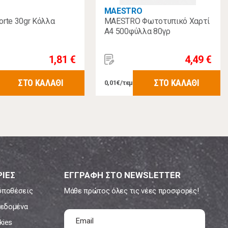
MAESTRO
rte 30gr Κόλλα
MAESTRO Φωτοτυπικό Χαρτί
Α4 500φύλλα 80γρ
1,81 €
4,49 €
ΣΤΟ ΚΑΛΑΘΙ
ΣΤΟ ΚΑΛΑΘΙ
0,01€/τεμ
ΙΕΣ
ΕΓΓΡΑΦΗ ΣΤΟ NEWSLETTER
ϋποθέσεις
Μάθε πρώτος όλες τις νέες προσφορές!
εδομένα
kies