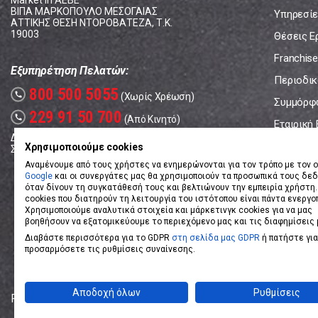
Market In ΑΕΒΕ
ΒΙΠΑ ΜΑΡΚΟΠΟΥΛΟ ΜΕΣΟΓΑΙΑΣ
Υπηρεσίε
ΑΤΤΙΚΗΣ ΘΕΣΗ ΝΤΟΡΟΒΑΤΕΖΑ, Τ.Κ.
19003
Θέσεις Ε
Franchise
Εξυπηρέτηση Πελατών:
Περιοδικό
800 500 5055
call
(Χωρίς Χρέωση)
Συμμόρφ
229 91 50 700
call
(Από Κινητό)
Εταιρική
Δευτέρα - Παρασκευή: 08:00 - 17:00
Επικοινω
Χρησιμοποιούμε cookies
Σάββατο: 08:00 – 14:00
Αναμένουμε από τους χρήστες να ενημερώνονται για τον τρόπο με τον ο
Google
και οι συνεργάτες μας θα χρησιμοποιούν τα προσωπικά τους δε
όταν δίνουν τη συγκατάθεσή τους και βελτιώνουν την εμπειρία χρήστη.
cookies που διατηρούν τη λειτουργία του ιστότοπου είναι πάντα ενεργο
Χρησιμοποιούμε αναλυτικά στοιχεία και μάρκετινγκ cookies για να μας
βοηθήσουν να εξατομικεύουμε το περιεχόμενο μας και τις διαφημίσεις 
Διαβάστε περισσότερα για το GDPR
στη σελίδα μας GDPR
ή πατήστε για
προσαρμόσετε τις ρυθμίσεις συναίνεσης.
Αποδοχή όλων
Ρυθμίσεις
Powered by
eShopKey
Designed by
Koolmetrix