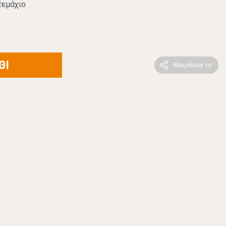
τεμάχιο
ΘΙ
Μοιράσου το