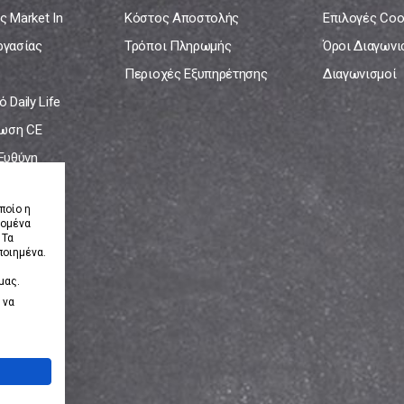
ς Market In
Κόστος Αποστολής
Επιλογές Coo
ργασίας
Τρόποι Πληρωμής
Όροι Διαγων
Περιοχές Εξυπηρέτησης
Διαγωνισμοί
 Daily Life
ωση CE
 Ευθύνη
νία
ποίο η
δομένα
 Τα
ποιημένα.
μας.
 να