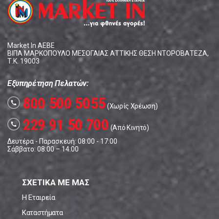
Market In ΑΕΒΕ
ΒΙΠΑ ΜΑΡΚΟΠΟΥΛΟ ΜΕΣΟΓΑΙΑΣ ΑΤΤΙΚΗΣ ΘΕΣΗ ΝΤΟΡΟΒΑΤΕΖΑ,
Τ.Κ. 19003
Εξυπηρέτηση Πελατών:
800 500 5055
call
(Χωρίς Χρέωση)
229 91 50 700
call
(Από Κινητό)
Δευτέρα - Παρασκευή: 08:00 - 17:00
Σάββατο: 08:00 – 14:00
ΣΧΕΤΙΚΑ ΜΕ ΜΑΣ
Η Εταιρεία
Καταστήματα