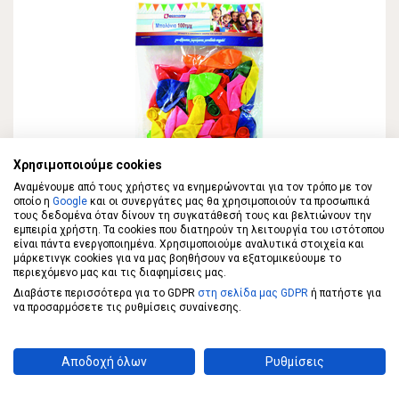
Χρησιμοποιούμε cookies
Αναμένουμε από τους χρήστες να ενημερώνονται για τον τρόπο με τον
ECONOMY
οποίο η
Google
και οι συνεργάτες μας θα χρησιμοποιούν τα προσωπικά
ECONOMY Μπαλόνια 100τεμ.
τους δεδομένα όταν δίνουν τη συγκατάθεσή τους και βελτιώνουν την
εμπειρία χρήστη. Τα cookies που διατηρούν τη λειτουργία του ιστότοπου
είναι πάντα ενεργοποιημένα. Χρησιμοποιούμε αναλυτικά στοιχεία και
μάρκετινγκ cookies για να μας βοηθήσουν να εξατομικεύουμε το
περιεχόμενο μας και τις διαφημίσεις μας.
3,99 €
Διαβάστε περισσότερα για το GDPR
στη σελίδα μας GDPR
ή πατήστε για
να προσαρμόσετε τις ρυθμίσεις συναίνεσης.
ΣΤΟ ΚΑΛΑΘΙ
0,04€/τεμ
Αποδοχή όλων
Ρυθμίσεις