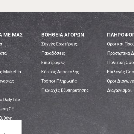
Α ΜΕ ΜΑΣ
ΒΟΗΘΕΙΑ ΑΓΟΡΩΝ
ΠΛΗΡΟΦΟΡ
α
Συχνές Ερωτήσεις
Όροι και Προ
ατα
Παραδόσεις
Προσωπικά Δ
Επιστροφές
Πολιτική Coo
ς Market In
Κόστος Αποστολής
Επιλογές Coo
ργασίας
Τρόποι Πληρωμής
Όροι Διαγων
Περιοχές Εξυπηρέτησης
Διαγωνισμοί
 Daily Life
ωση CE
 Ευθύνη
νία