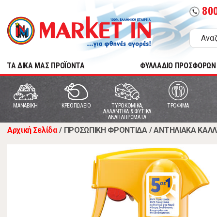
80
call
TA ΔΙΚΑ ΜΑΣ ΠΡΟΪΟΝΤΑ
ΦΥΛΛΑΔΙΟ ΠΡΟΣΦΟΡΩΝ
MANABIKH
ΚΡΕΟΠΩΛΕΙΟ
ΤΥΡΟΚΟΜΙΚΑ,
ΤΡΟΦΙΜΑ
ΑΛΛΑΝΤΙΚΑ & ΦΥΤΙΚΑ
ΑΝΑΠΛΗΡΩΜΑΤΑ
Αρχική Σελίδα
/
ΠΡΟΣΩΠΙΚΗ ΦΡΟΝΤΙΔΑ
/
ΑΝΤΗΛΙΑΚΑ ΚΑΛΛ