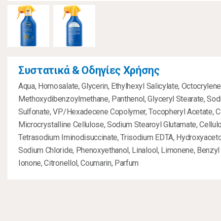
Συστατικά & Οδηγίες Χρήσης
Aqua, Homosalate, Glycerin, Ethylhexyl Salicylate, Octocrylene,
Methoxydibenzoylmethane, Panthenol, Glyceryl Stearate, So
Sulfonate, VP/Hexadecene Copolymer, Tocopheryl Acetate, Co
Microcrystalline Cellulose, Sodium Stearoyl Glutamate, Cellu
Tetrasodium Iminodisuccinate, Trisodium EDTA, Hydroxyacetop
Sodium Chloride, Phenoxyethanol, Linalool, Limonene, Benzyl
Ionone, Citronellol, Coumarin, Parfum