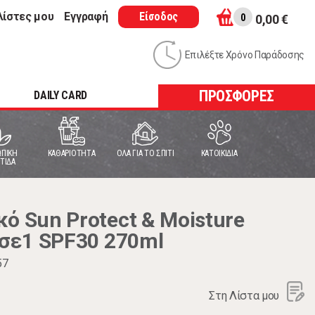
λίστες μου
Εγγραφή
Είσοδος
0
0,00 €
Επιλέξτε Χρόνο Παράδοσης
ΠΡΟΣΦΟΡΕΣ
DAILY CARD
ΠΙΚΗ
ΚΑΘΑΡΙΟΤΗΤΑ
ΟΛΑ ΓΙΑ ΤΟ ΣΠΙΤΙ
ΚΑΤΟΙΚΙΔΙΑ
ΤΙΔΑ
ό Sun Protect & Moisture
5σε1 SPF30 270ml
57
Στη Λίστα μου