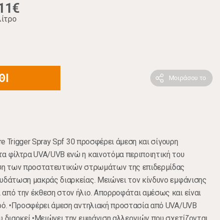
11€
λίτρο
ΘΙ
Μοιράσου το
re Trigger Spray Spf 30 προσφέρει άμεση και σίγουρη
α φίλτρα UVA/UVB ενώ η καινοτόμα περιποιητική του
άση των προστατευτικών στρωμάτων της επιδερμίδας
υδάτωση μακράς διαρκείας. Μειώνει τον κίνδυνο εμφάνισης
από την έκθεση στον ήλιο. Απορροφάται αμέσως και είναι
ερό. •Προσφέρει άμεση αντηλιακή προστασία από UVA/UVB
υ διαρκεί •Μειώνει την εμφάνιση αλλεργιών που σχετίζονται