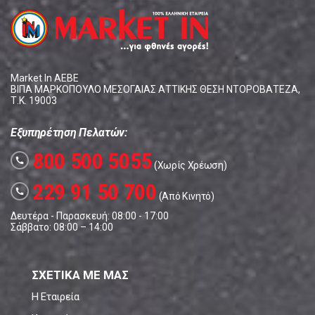
Market In ΑΕΒΕ
ΒΙΠΑ ΜΑΡΚΟΠΟΥΛΟ ΜΕΣΟΓΑΙΑΣ ΑΤΤΙΚΗΣ ΘΕΣΗ ΝΤΟΡΟΒΑΤΕΖΑ,
Τ.Κ. 19003
Εξυπηρέτηση Πελατών:
800 500 5055
call
(Χωρίς Χρέωση)
229 91 50 700
call
(Από Κινητό)
Δευτέρα - Παρασκευή: 08:00 - 17:00
Σάββατο: 08:00 – 14:00
ΣΧΕΤΙΚΑ ΜΕ ΜΑΣ
Η Εταιρεία