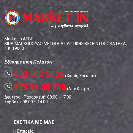
Market In ΑΕΒΕ
ΒΙΠΑ ΜΑΡΚΟΠΟΥΛΟ ΜΕΣΟΓΑΙΑΣ ΑΤΤΙΚΗΣ ΘΕΣΗ ΝΤΟΡΟΒΑΤΕΖΑ,
Τ.Κ. 19003
Εξυπηρέτηση Πελατών:
800 500 5055
call
(Χωρίς Χρέωση)
229 91 50 700
call
(Από Κινητό)
Δευτέρα - Παρασκευή: 08:00 - 17:00
Σάββατο: 08:00 – 14:00
ΣΧΕΤΙΚΑ ΜΕ ΜΑΣ
Η Εταιρεία