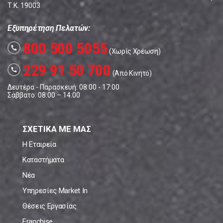
Τ.Κ. 19003
Εξυπηρέτηση Πελατών:
800 500 5055
call
(Χωρίς Χρέωση)
229 91 50 700
call
(Από Κινητό)
Δευτέρα - Παρασκευή: 08:00 - 17:00
Σάββατο: 08:00 – 14:00
ΣΧΕΤΙΚΑ ΜΕ ΜΑΣ
Η Εταιρεία
Καταστήματα
Νέα
Υπηρεσίες Market In
Θέσεις Εργασίας
Franchise