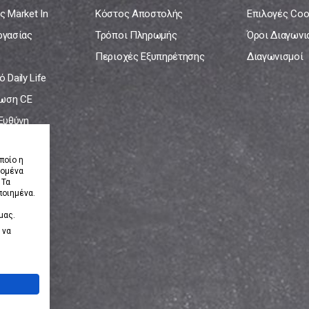
ς Market In
Κόστος Αποστολής
Επιλογές Coo
ργασίας
Τρόποι Πληρωμής
Όροι Διαγων
Περιοχές Εξυπηρέτησης
Διαγωνισμοί
 Daily Life
ωση CE
 Ευθύνη
νία
ποίο η
δομένα
 Τα
ποιημένα.
μας.
 να