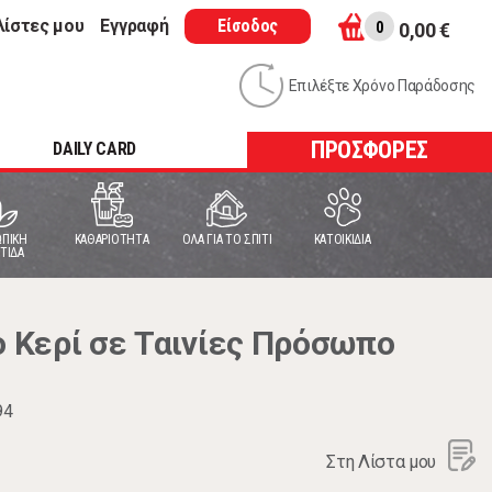
λίστες μου
Εγγραφή
Είσοδος
0
0,00 €
Επιλέξτε Χρόνο Παράδοσης
ΠΡΟΣΦΟΡΕΣ
DAILY CARD
ΠΙΚΗ
ΚΑΘΑΡΙΟΤΗΤΑ
ΟΛΑ ΓΙΑ ΤΟ ΣΠΙΤΙ
ΚΑΤΟΙΚΙΔΙΑ
ΤΙΔΑ
Κερί σε Ταινίες Πρόσωπο
94
Στη Λίστα μου