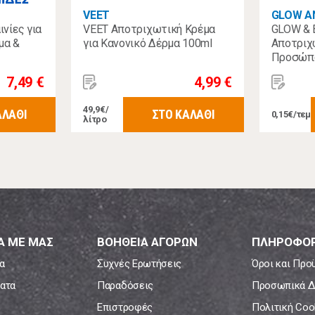
VEET
GLOW A
ινίες για
VEET Αποτριχωτική Κρέμα
GLOW & 
μα &
για Κανονικό Δέρμα 100ml
Αποτριχω
Προσώπο
7,49 €
4,99 €
49,9€/
ΑΛΑΘΙ
ΣΤΟ ΚΑΛΑΘΙ
0,15€/τεμ
λίτρο
Α ΜΕ ΜΑΣ
ΒΟΗΘΕΙΑ ΑΓΟΡΩΝ
ΠΛΗΡΟΦΟΡ
α
Συχνές Ερωτήσεις
Όροι και Προ
ατα
Παραδόσεις
Προσωπικά Δ
Επιστροφές
Πολιτική Coo