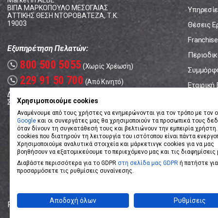
Market In ΑΕΒΕ
ΒΙΠΑ ΜΑΡΚΟΠΟΥΛΟ ΜΕΣΟΓΑΙΑΣ
Υπηρεσίε
ΑΤΤΙΚΗΣ ΘΕΣΗ ΝΤΟΡΟΒΑΤΕΖΑ, Τ.Κ.
19003
Θέσεις Ε
Franchise
Εξυπηρέτηση Πελατών:
Περιοδικό
800 500 5055
call
(Χωρίς Χρέωση)
Συμμόρφ
229 91 50 700
call
(Από Κινητό)
Εταιρική
Δευτέρα - Παρασκευή: 08:00 - 17:00
Επικοινω
Χρησιμοποιούμε cookies
Σάββατο: 08:00 – 14:00
Αναμένουμε από τους χρήστες να ενημερώνονται για τον τρόπο με τον ο
Google
και οι συνεργάτες μας θα χρησιμοποιούν τα προσωπικά τους δε
όταν δίνουν τη συγκατάθεσή τους και βελτιώνουν την εμπειρία χρήστη.
cookies που διατηρούν τη λειτουργία του ιστότοπου είναι πάντα ενεργο
Χρησιμοποιούμε αναλυτικά στοιχεία και μάρκετινγκ cookies για να μας
βοηθήσουν να εξατομικεύουμε το περιεχόμενο μας και τις διαφημίσεις 
Διαβάστε περισσότερα για το GDPR
στη σελίδα μας GDPR
ή πατήστε για
προσαρμόσετε τις ρυθμίσεις συναίνεσης.
Αποδοχή όλων
Ρυθμίσεις
Powered by
eShopKey
Designed by
Koolmetrix