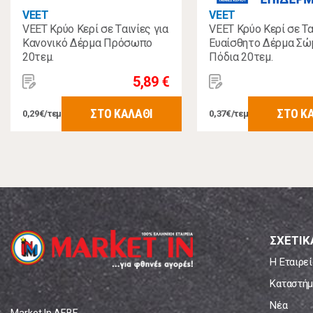
VEET
VEET
VEET Κρύο Κερί σε Tαινίες για
VEET Κρύο Κερί σε Τα
Κανονικό Δέρμα Πρόσωπο
Ευαίσθητο Δέρμα Σώ
20τεμ.
Πόδια 20τεμ.
5,89 €
ΣΤΟ ΚΑΛΑΘΙ
ΣΤΟ Κ
0,29€/τεμ
0,37€/τεμ
ΣΧΕΤΙΚ
Η Εταιρεί
Καταστήμ
Νέα