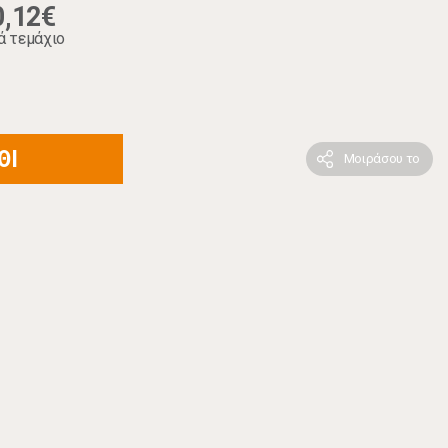
0,12€
ά τεμάχιο
ΘΙ
Μοιράσου το