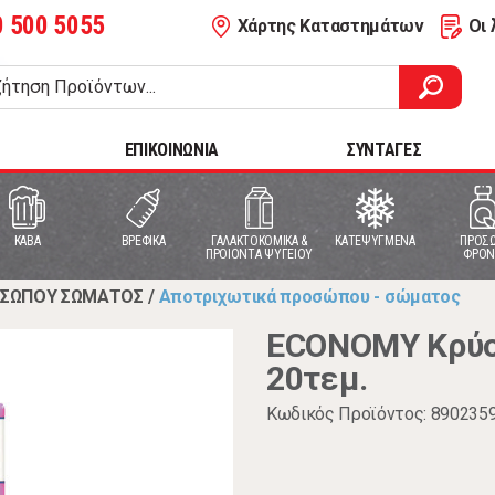
0 500 5055
Χάρτης Καταστημάτων
Οι 
ΕΠΙΚΟΙΝΩΝΙΑ
ΣΥΝΤΑΓΕΣ
ΚΑΒΑ
ΒΡΕΦΙΚΑ
ΓΑΛΑΚΤΟΚΟΜΙΚΑ &
ΚΑΤΕΨΥΓΜΕΝΑ
ΠΡΟΣΩ
ΠΡΟΙΟΝΤΑ ΨΥΓΕΙΟΥ
ΦΡΟΝ
ΟΣΩΠΟΥ ΣΩΜΑΤΟΣ
/
Αποτριχωτικά προσώπου - σώματος
ECONOMY Κρύο 
20τεμ.
Κωδικός Προϊόντος: 890235