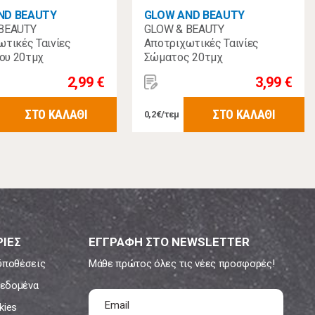
ND BEAUTY
GLOW AND BEAUTY
BEAUTY
GLOW & BEAUTY
τικές Ταινίες
Αποτριχωτικές Ταινίες
υ 20τμχ
Σώματος 20τμχ
2,99 €
3,99 €
ΣΤΟ ΚΑΛΑΘΙ
ΣΤΟ ΚΑΛΑΘΙ
0,2€/τεμ
ΙΕΣ
ΕΓΓΡΑΦΗ ΣΤΟ NEWSLETTER
ϋποθέσεις
Μάθε πρώτος όλες τις νέες προσφορές!
εδομένα
kies