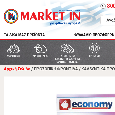
80
call
TA ΔΙΚΑ ΜΑΣ ΠΡΟΪΟΝΤΑ
ΦΥΛΛΑΔΙΟ ΠΡΟΣΦΟΡΩΝ
MANABIKH
ΚΡΕΟΠΩΛΕΙΟ
ΤΥΡΟΚΟΜΙΚΑ,
ΤΡΟΦΙΜΑ
ΑΛΛΑΝΤΙΚΑ & ΦΥΤΙΚΑ
ΑΝΑΠΛΗΡΩΜΑΤΑ
Αρχική Σελίδα
/
ΠΡΟΣΩΠΙΚΗ ΦΡΟΝΤΙΔΑ
/
ΚΑΛΛΥΝΤΙΚΑ ΠΡ