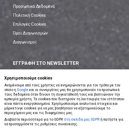
Προσωπικά Δεδομένα
Πολιτική Cookies
Επιλογές Cookies
Όροι Διαγωνισμών
Διαγωνισμοί
ΕΓΓΡΑΦΗ ΣΤΟ NEWSLETTER
Μάθε πρώτος όλες τις νέες προσφορές!
Χρησιμοποιούμε cookies
Αναμένουμε από τους χρήστες να ενημερώνονται για τον τρόπο με τον
οποίο η
Google
και οι συνεργάτες μας θα χρησιμοποιούν τα προσωπικά
τους δεδομένα όταν δίνουν τη συγκατάθεσή τους και βελτιώνουν την
εμπειρία χρήστη. Τα cookies που διατηρούν τη λειτουργία του ιστότοπου
είναι πάντα ενεργοποιημένα. Χρησιμοποιούμε αναλυτικά στοιχεία και
ΕΓΓΡΑΦΗ ΣΤΟ NEWSLETTER
μάρκετινγκ cookies για να μας βοηθήσουν να εξατομικεύουμε το
περιεχόμενο μας και τις διαφημίσεις μας.
Διαβάστε περισσότερα για το GDPR
στη σελίδα μας GDPR
ή πατήστε για
Αποδέχομαι τους
Όρους Χρήσης
να προσαρμόσετε τις ρυθμίσεις συναίνεσης.