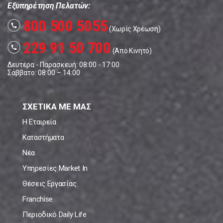
Εξυπηρέτηση Πελατών:
800 500 5055
call
(Χωρίς Χρέωση)
229 91 50 700
call
(Από Κινητό)
Δευτέρα - Παρασκευή: 08:00 - 17:00
Σάββατο: 08:00 – 14:00
ΣΧΕΤΙΚΑ ΜΕ ΜΑΣ
Η Εταιρεία
Καταστήματα
Νέα
Υπηρεσίες Market In
Θέσεις Εργασίας
Franchise
Περιοδικό Daily Life