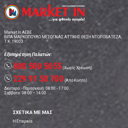
Market In ΑΕΒΕ
ΒΙΠΑ ΜΑΡΚΟΠΟΥΛΟ ΜΕΣΟΓΑΙΑΣ ΑΤΤΙΚΗΣ ΘΕΣΗ ΝΤΟΡΟΒΑΤΕΖΑ,
Τ.Κ. 19003
Εξυπηρέτηση Πελατών:
800 500 5055
call
(Χωρίς Χρέωση)
229 91 50 700
call
(Από Κινητό)
Δευτέρα - Παρασκευή: 08:00 - 17:00
Σάββατο: 08:00 – 14:00
ΣΧΕΤΙΚΑ ΜΕ ΜΑΣ
Η Εταιρεία