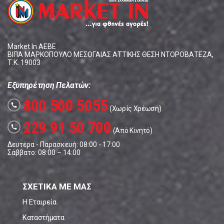
Market In ΑΕΒΕ
ΒΙΠΑ ΜΑΡΚΟΠΟΥΛΟ ΜΕΣΟΓΑΙΑΣ ΑΤΤΙΚΗΣ ΘΕΣΗ ΝΤΟΡΟΒΑΤΕΖΑ,
Τ.Κ. 19003
Εξυπηρέτηση Πελατών:
800 500 5055
call
(Χωρίς Χρέωση)
229 91 50 700
call
(Από Κινητό)
Δευτέρα - Παρασκευή: 08:00 - 17:00
Σάββατο: 08:00 – 14:00
ΣΧΕΤΙΚΑ ΜΕ ΜΑΣ
Η Εταιρεία
Καταστήματα