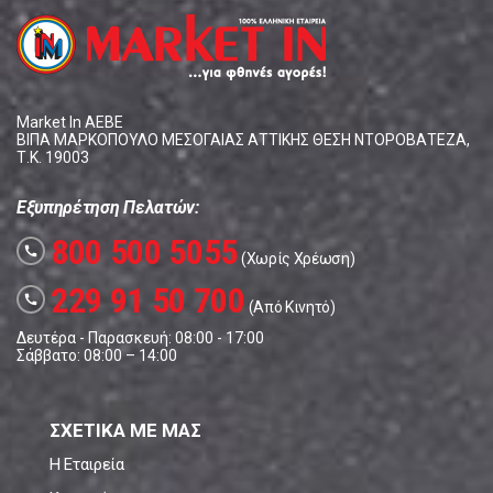
Market In ΑΕΒΕ
ΒΙΠΑ ΜΑΡΚΟΠΟΥΛΟ ΜΕΣΟΓΑΙΑΣ ΑΤΤΙΚΗΣ ΘΕΣΗ ΝΤΟΡΟΒΑΤΕΖΑ,
Τ.Κ. 19003
Εξυπηρέτηση Πελατών:
800 500 5055
call
(Χωρίς Χρέωση)
229 91 50 700
call
(Από Κινητό)
Δευτέρα - Παρασκευή: 08:00 - 17:00
Σάββατο: 08:00 – 14:00
ΣΧΕΤΙΚΑ ΜΕ ΜΑΣ
Η Εταιρεία