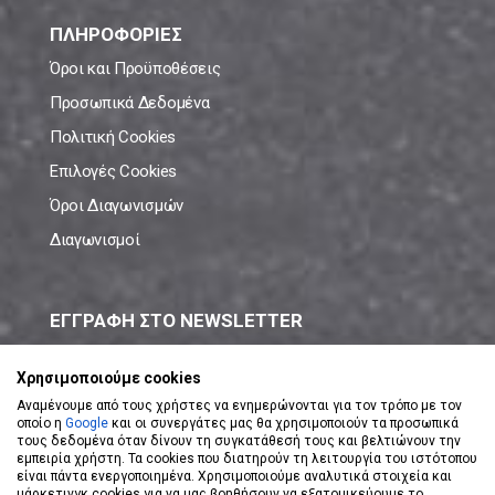
ΠΛΗΡΟΦΟΡΙΕΣ
Όροι και Προϋποθέσεις
Προσωπικά Δεδομένα
Πολιτική Cookies
Επιλογές Cookies
Όροι Διαγωνισμών
Διαγωνισμοί
ΕΓΓΡΑΦΗ ΣΤΟ NEWSLETTER
Μάθε πρώτος όλες τις νέες προσφορές!
Χρησιμοποιούμε cookies
Αναμένουμε από τους χρήστες να ενημερώνονται για τον τρόπο με τον
οποίο η
Google
και οι συνεργάτες μας θα χρησιμοποιούν τα προσωπικά
τους δεδομένα όταν δίνουν τη συγκατάθεσή τους και βελτιώνουν την
εμπειρία χρήστη. Τα cookies που διατηρούν τη λειτουργία του ιστότοπου
είναι πάντα ενεργοποιημένα. Χρησιμοποιούμε αναλυτικά στοιχεία και
ΕΓΓΡΑΦΗ ΣΤΟ NEWSLETTER
μάρκετινγκ cookies για να μας βοηθήσουν να εξατομικεύουμε το