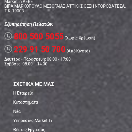
Market In ΑΕΒΕ
ΒΙΠΑ ΜΑΡΚΟΠΟΥΛΟ ΜΕΣΟΓΑΙΑΣ ΑΤΤΙΚΗΣ ΘΕΣΗ ΝΤΟΡΟΒΑΤΕΖΑ,
Τ.Κ. 19003
Εξυπηρέτηση Πελατών:
800 500 5055
call
(Χωρίς Χρέωση)
229 91 50 700
call
(Από Κινητό)
Δευτέρα - Παρασκευή: 08:00 - 17:00
Σάββατο: 08:00 – 14:00
ΣΧΕΤΙΚΑ ΜΕ ΜΑΣ
Η Εταιρεία
Καταστήματα
Νέα
Υπηρεσίες Market In
Θέσεις Εργασίας