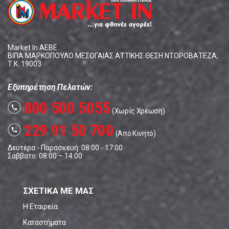
Market In ΑΕΒΕ
ΒΙΠΑ ΜΑΡΚΟΠΟΥΛΟ ΜΕΣΟΓΑΙΑΣ ΑΤΤΙΚΗΣ ΘΕΣΗ ΝΤΟΡΟΒΑΤΕΖΑ,
Τ.Κ. 19003
Εξυπηρέτηση Πελατών:
800 500 5055
call
(Χωρίς Χρέωση)
229 91 50 700
call
(Από Κινητό)
Δευτέρα - Παρασκευή: 08:00 - 17:00
Σάββατο: 08:00 – 14:00
ΣΧΕΤΙΚΑ ΜΕ ΜΑΣ
Η Εταιρεία
Καταστήματα