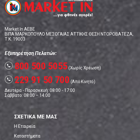
Market In ΑΕΒΕ
ΒΙΠΑ ΜΑΡΚΟΠΟΥΛΟ ΜΕΣΟΓΑΙΑΣ ΑΤΤΙΚΗΣ ΘΕΣΗ ΝΤΟΡΟΒΑΤΕΖΑ,
Τ.Κ. 19003
Εξυπηρέτηση Πελατών:
800 500 5055
call
(Χωρίς Χρέωση)
229 91 50 700
call
(Από Κινητό)
Δευτέρα - Παρασκευή: 08:00 - 17:00
Σάββατο: 08:00 – 14:00
ΣΧΕΤΙΚΑ ΜΕ ΜΑΣ
Η Εταιρεία
Καταστήματα