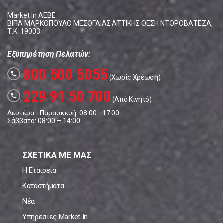
Market In ΑΕΒΕ
ΒΙΠΑ ΜΑΡΚΟΠΟΥΛΟ ΜΕΣΟΓΑΙΑΣ ΑΤΤΙΚΗΣ ΘΕΣΗ ΝΤΟΡΟΒΑΤΕΖΑ,
Τ.Κ. 19003
Εξυπηρέτηση Πελατών:
800 500 5055
call
(Χωρίς Χρέωση)
229 91 50 700
call
(Από Κινητό)
Δευτέρα - Παρασκευή: 08:00 - 17:00
Σάββατο: 08:00 – 14:00
ΣΧΕΤΙΚΑ ΜΕ ΜΑΣ
Η Εταιρεία
Καταστήματα
Νέα
Υπηρεσίες Market In