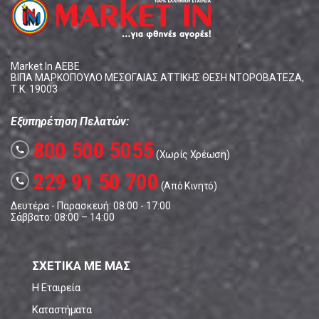
Market In ΑΕΒΕ
ΒΙΠΑ ΜΑΡΚΟΠΟΥΛΟ ΜΕΣΟΓΑΙΑΣ ΑΤΤΙΚΗΣ ΘΕΣΗ ΝΤΟΡΟΒΑΤΕΖΑ,
Τ.Κ. 19003
Εξυπηρέτηση Πελατών:
800 500 5055
call
(Χωρίς Χρέωση)
229 91 50 700
call
(Από Κινητό)
Δευτέρα - Παρασκευή: 08:00 - 17:00
Σάββατο: 08:00 – 14:00
ΣΧΕΤΙΚΑ ΜΕ ΜΑΣ
Η Εταιρεία
Καταστήματα