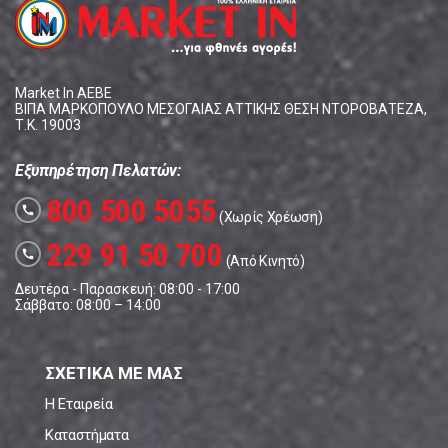
Market In ΑΕΒΕ
ΒΙΠΑ ΜΑΡΚΟΠΟΥΛΟ ΜΕΣΟΓΑΙΑΣ ΑΤΤΙΚΗΣ ΘΕΣΗ ΝΤΟΡΟΒΑΤΕΖΑ,
Τ.Κ. 19003
Εξυπηρέτηση Πελατών:
800 500 5055
call
(Χωρίς Χρέωση)
229 91 50 700
call
(Από Κινητό)
Δευτέρα - Παρασκευή: 08:00 - 17:00
Σάββατο: 08:00 – 14:00
ΣΧΕΤΙΚΑ ΜΕ ΜΑΣ
Η Εταιρεία
Καταστήματα