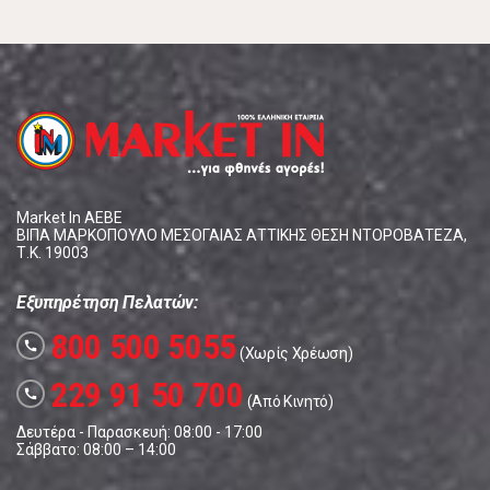
Market In ΑΕΒΕ
ΒΙΠΑ ΜΑΡΚΟΠΟΥΛΟ ΜΕΣΟΓΑΙΑΣ ΑΤΤΙΚΗΣ ΘΕΣΗ ΝΤΟΡΟΒΑΤΕΖΑ,
Τ.Κ. 19003
Εξυπηρέτηση Πελατών:
800 500 5055
call
(Χωρίς Χρέωση)
229 91 50 700
call
(Από Κινητό)
Δευτέρα - Παρασκευή: 08:00 - 17:00
Σάββατο: 08:00 – 14:00