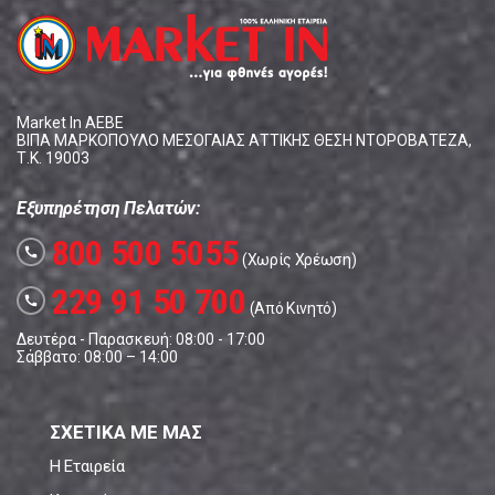
Market In ΑΕΒΕ
ΒΙΠΑ ΜΑΡΚΟΠΟΥΛΟ ΜΕΣΟΓΑΙΑΣ ΑΤΤΙΚΗΣ ΘΕΣΗ ΝΤΟΡΟΒΑΤΕΖΑ,
Τ.Κ. 19003
Εξυπηρέτηση Πελατών:
800 500 5055
call
(Χωρίς Χρέωση)
229 91 50 700
call
(Από Κινητό)
Δευτέρα - Παρασκευή: 08:00 - 17:00
Σάββατο: 08:00 – 14:00
ΣΧΕΤΙΚΑ ΜΕ ΜΑΣ
Η Εταιρεία