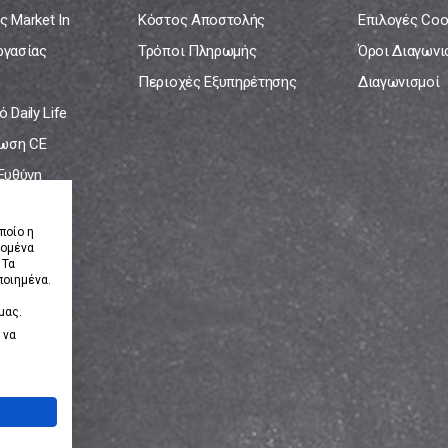
ς Market In
Κόστος Αποστολής
Επιλογές Coo
ργασίας
Τρόποι Πληρωμής
Όροι Διαγων
Περιοχές Εξυπηρέτησης
Διαγωνισμοί
 Daily Life
ωση CE
 Ευθύνη
νία
ποίο η
δομένα
 Τα
ποιημένα.
μας.
 να