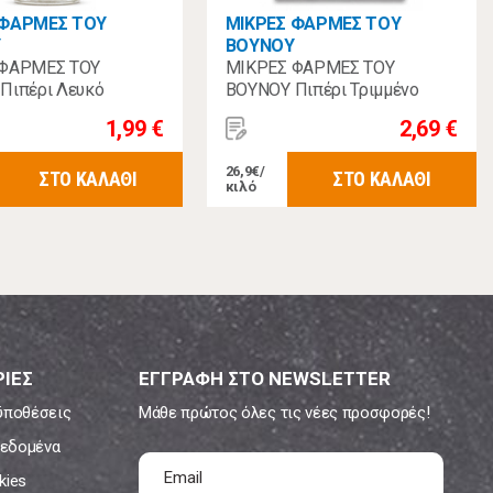
 ΦΑΡΜΕΣ ΤΟΥ
ΜΙΚΡΕΣ ΦΑΡΜΕΣ ΤΟΥ
Υ
ΒΟΥΝΟΥ
 ΦΑΡΜΕΣ ΤΟΥ
ΜΙΚΡΕΣ ΦΑΡΜΕΣ ΤΟΥ
Πιπέρι Λευκό
ΒΟΥΝΟΥ Πιπέρι Τριμμένο
 50γρ
100γρ
1,99 €
2,69 €
26,9€/
ΣΤΟ ΚΑΛΑΘΙ
ΣΤΟ ΚΑΛΑΘΙ
κιλό
ΙΕΣ
ΕΓΓΡΑΦΗ ΣΤΟ NEWSLETTER
ϋποθέσεις
Μάθε πρώτος όλες τις νέες προσφορές!
εδομένα
kies