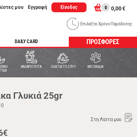
λίστες μου
Εγγραφή
Είσοδος
0
0,00 €
Επιλέξτε Χρόνο Παράδοσης
ΠΡΟΣΦΟΡΕΣ
DAILY CARD
ΠΙΚΗ
ΚΑΘΑΡΙΟΤΗΤΑ
ΟΛΑ ΓΙΑ ΤΟ ΣΠΙΤΙ
ΚΑΤΟΙΚΙΔΙΑ
ΤΙΔΑ
κα Γλυκιά 25gr
10
Στη Λίστα μου
6€