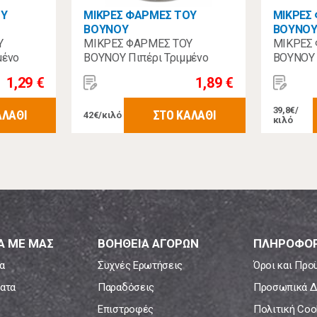
ΟΥ
ΜΙΚΡΕΣ ΦΑΡΜΕΣ ΤΟΥ
ΜΙΚΡΕΣ
ΒΟΥΝΟΥ
ΒΟΥΝΟ
Υ
ΜΙΚΡΕΣ ΦΑΡΜΕΣ ΤΟΥ
ΜΙΚΡΕΣ
μένο
ΒΟΥΝΟΥ Πιπέρι Τριμμένο
ΒΟΥΝΟΥ 
Γυάλινο 45γρ
Τριμμένο
1,29 €
1,89 €
39,8€/
ΑΛΑΘΙ
ΣΤΟ ΚΑΛΑΘΙ
42€/κιλό
κιλό
Α ΜΕ ΜΑΣ
ΒΟΗΘΕΙΑ ΑΓΟΡΩΝ
ΠΛΗΡΟΦΟΡ
α
Συχνές Ερωτήσεις
Όροι και Προ
ατα
Παραδόσεις
Προσωπικά Δ
Επιστροφές
Πολιτική Coo