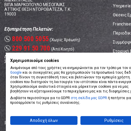
Market In ΑΕΒΕ
ΒΙΠΑ ΜΑΡΚΟΠΟΥΛΟ ΜΕΣΟΓΑΙΑΣ
Υπηρεσίε
ΑΤΤΙΚΗΣ ΘΕΣΗ ΝΤΟΡΟΒΑΤΕΖΑ, Τ.Κ.
19003
Θέσεις Ε
Franchise
Εξυπηρέτηση Πελατών:
Περιοδικό
800 500 5055
call
(Χωρίς Χρέωση)
Συμμόρφ
229 91 50 700
call
(Από Κινητό)
Εταιρική
Δευτέρα - Παρασκευή: 08:00 - 17:00
Επικοινω
Χρησιμοποιούμε cookies
Σάββατο: 08:00 – 14:00
Αναμένουμε από τους χρήστες να ενημερώνονται για τον τρόπο με τον ο
Google
και οι συνεργάτες μας θα χρησιμοποιούν τα προσωπικά τους δε
όταν δίνουν τη συγκατάθεσή τους και βελτιώνουν την εμπειρία χρήστη.
cookies που διατηρούν τη λειτουργία του ιστότοπου είναι πάντα ενεργο
Χρησιμοποιούμε αναλυτικά στοιχεία και μάρκετινγκ cookies για να μας
βοηθήσουν να εξατομικεύουμε το περιεχόμενο μας και τις διαφημίσεις 
Διαβάστε περισσότερα για το GDPR
στη σελίδα μας GDPR
ή πατήστε για
προσαρμόσετε τις ρυθμίσεις συναίνεσης.
Αποδοχή όλων
Ρυθμίσεις
Powered by
eShopKey
Designed by
Koolmetrix