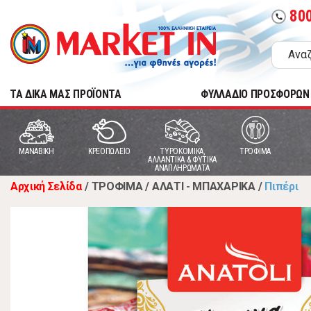
80
call
TA ΔΙΚΑ ΜΑΣ ΠΡΟΪΟΝΤΑ
ΦΥΛΛΑΔΙΟ ΠΡΟΣΦΟΡΩΝ
MANABIKH
ΚΡΕΟΠΩΛΕΙΟ
ΤΥΡΟΚΟΜΙΚΑ,
ΤΡΟΦΙΜΑ
ΑΛΛΑΝΤΙΚΑ & ΦΥΤΙΚΑ
ΑΝΑΠΛΗΡΩΜΑΤΑ
Αρχική Σελίδα
/
ΤΡΟΦΙΜΑ
/
ΑΛΑΤΙ - ΜΠΑΧΑΡΙΚΑ
/
Πιπέρι