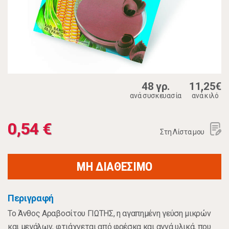
48 γρ.
11,25€
ανά συσκευασία
ανά κιλό
0,54 €
Στη Λίστα μου
ΜΗ ΔΙΑΘΕΣΙΜΟ
Περιγραφή
Το Άνθος Αραβοσίτου ΓΙΩΤΗΣ, η αγαπημένη γεύση μικρών
και μεγάλων, φτιάχνεται από φρέσκα και αγνά υλικά, που