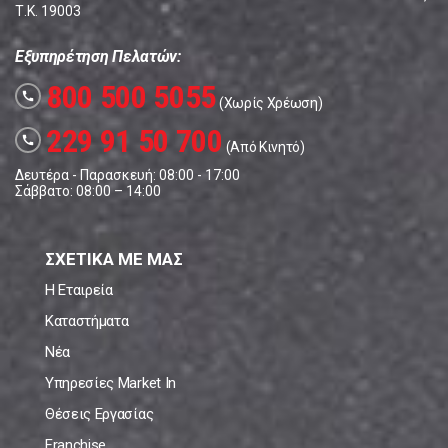
Τ.Κ. 19003
Εξυπηρέτηση Πελατών:
800 500 5055
call
(Χωρίς Χρέωση)
229 91 50 700
call
(Από Κινητό)
Δευτέρα - Παρασκευή: 08:00 - 17:00
Σάββατο: 08:00 – 14:00
ΣΧΕΤΙΚΑ ΜΕ ΜΑΣ
Η Εταιρεία
Καταστήματα
Νέα
Υπηρεσίες Market In
Θέσεις Εργασίας
Franchise