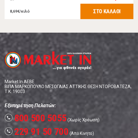
ΣΤΟ ΚΑΛΑΘΙ
8,69€/κιλό
Market In ΑΕΒΕ
ΒΙΠΑ ΜΑΡΚΟΠΟΥΛΟ ΜΕΣΟΓΑΙΑΣ ΑΤΤΙΚΗΣ ΘΕΣΗ ΝΤΟΡΟΒΑΤΕΖΑ,
Τ.Κ. 19003
Εξυπηρέτηση Πελατών:
800 500 5055
call
(Χωρίς Χρέωση)
229 91 50 700
call
(Από Κινητό)