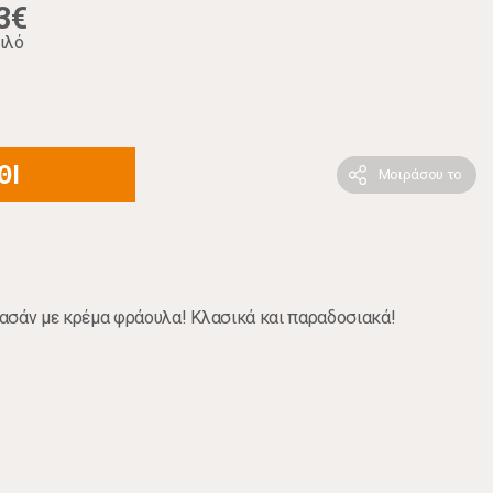
3€
ιλό
ΘΙ
Μοιράσου το
ασάν με κρέμα φράουλα! Κλασικά και παραδοσιακά!