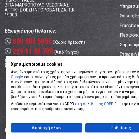
Market In ΑΕΒΕ
ΒΙΠΑ ΜΑΡΚΟΠΟΥΛΟ ΜΕΣΟΓΑΙΑΣ
Υπηρεσίε
ΑΤΤΙΚΗΣ ΘΕΣΗ ΝΤΟΡΟΒΑΤΕΖΑ, Τ.Κ.
19003
Θέσεις Ε
Franchise
Εξυπηρέτηση Πελατών:
Περιοδικό
800 500 5055
call
(Χωρίς Χρέωση)
Συμμόρφ
229 91 50 700
call
(Από Κινητό)
Εταιρική
Δευτέρα - Παρασκευή: 08:00 - 17:00
Επικοινω
Χρησιμοποιούμε cookies
Σάββατο: 08:00 – 14:00
Αναμένουμε από τους χρήστες να ενημερώνονται για τον τρόπο με τον ο
Google
και οι συνεργάτες μας θα χρησιμοποιούν τα προσωπικά τους δε
όταν δίνουν τη συγκατάθεσή τους και βελτιώνουν την εμπειρία χρήστη.
cookies που διατηρούν τη λειτουργία του ιστότοπου είναι πάντα ενεργο
Χρησιμοποιούμε αναλυτικά στοιχεία και μάρκετινγκ cookies για να μας
βοηθήσουν να εξατομικεύουμε το περιεχόμενο μας και τις διαφημίσεις 
Διαβάστε περισσότερα για το GDPR
στη σελίδα μας GDPR
ή πατήστε για
προσαρμόσετε τις ρυθμίσεις συναίνεσης.
Αποδοχή όλων
Ρυθμίσεις
Powered by
eShopKey
Designed by
Koolmetrix