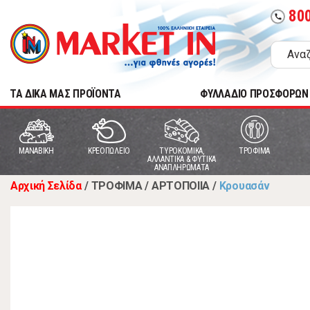
80
call
TA ΔΙΚΑ ΜΑΣ ΠΡΟΪΟΝΤΑ
ΦΥΛΛΑΔΙΟ ΠΡΟΣΦΟΡΩΝ
MANABIKH
ΚΡΕΟΠΩΛΕΙΟ
ΤΥΡΟΚΟΜΙΚΑ,
ΤΡΟΦΙΜΑ
ΑΛΛΑΝΤΙΚΑ & ΦΥΤΙΚΑ
ΑΝΑΠΛΗΡΩΜΑΤΑ
Αρχική Σελίδα
/
ΤΡΟΦΙΜΑ
/
ΑΡΤΟΠΟΙΙΑ
/
Κρουασάν