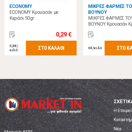
ECONOMY
ΜΙΚΡΕΣ ΦΑΡΜΕΣ Τ
ECONOMY Κρουασάν με
ΒΟΥΝΟΥ
Κεράσι 50gr
ΜΙΚΡΕΣ ΦΑΡΜΕΣ ΤΟ
ΒΟΥΝΟΥ Κρουασάν Κ
Κακάο 55γρ
0,29 €
5,8€/
ΣΤΟ ΚΑΛΑΘΙ
ΣΤΟ Κ
6€/κιλό
κιλό
ΣΧΕΤΙΚ
Η Εταιρεί
Καταστήμ
Νέα