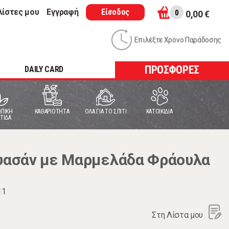
λίστες μου
Εγγραφή
Είσοδος
0
0,00 €
Επιλέξτε Χρόνο Παράδοσης
ΠΡΟΣΦΟΡΕΣ
DAILY CARD
ΠΙΚΗ
ΚΑΘΑΡΙΟΤΗΤΑ
ΟΛΑ ΓΙΑ ΤΟ ΣΠΙΤΙ
ΚΑΤΟΙΚΙΔΙΑ
ΤΙΔΑ
ασάν με Μαρμελάδα Φράουλα
11
Στη Λίστα μου