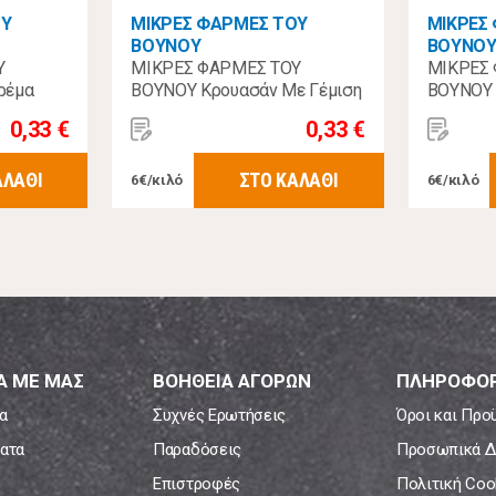
ΟΥ
ΜΙΚΡΕΣ ΦΑΡΜΕΣ ΤΟΥ
ΜΙΚΡΕΣ
ΒΟΥΝΟΥ
ΒΟΥΝΟ
Υ
ΜΙΚΡΕΣ ΦΑΡΜΕΣ ΤΟΥ
ΜΙΚΡΕΣ
ρέμα
ΒΟΥΝΟΥ Κρουασάν Με Γέμιση
ΒΟΥΝΟΥ 
Βερίκοκο 55γρ
Βανίλια 
0,33 €
0,33 €
ΑΛΑΘΙ
ΣΤΟ ΚΑΛΑΘΙ
6€/κιλό
6€/κιλό
Α ΜΕ ΜΑΣ
ΒΟΗΘΕΙΑ ΑΓΟΡΩΝ
ΠΛΗΡΟΦΟΡ
α
Συχνές Ερωτήσεις
Όροι και Προ
ατα
Παραδόσεις
Προσωπικά Δ
Επιστροφές
Πολιτική Coo