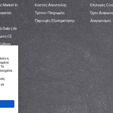
ς Market In
Κόστος Αποστολής
Επιλογές Coo
ργασίας
Τρόποι Πληρωμής
Όροι Διαγων
Περιοχές Εξυπηρέτησης
Διαγωνισμοί
 Daily Life
ωση CE
 Ευθύνη
νία
ποίο η
δομένα
 Τα
ποιημένα.
μας.
 να