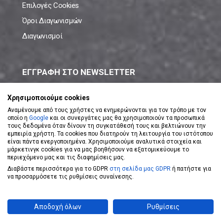
Επιλογές Cookies
Όροι Διαγωνισμών
Διαγωνισμοί
ΕΓΓΡΑΦΗ ΣΤΟ NEWSLETTER
Μάθε πρώτος όλες τις νέες προσφορές!
Χρησιμοποιούμε cookies
Αναμένουμε από τους χρήστες να ενημερώνονται για τον τρόπο με τον
οποίο η
Google
και οι συνεργάτες μας θα χρησιμοποιούν τα προσωπικά
τους δεδομένα όταν δίνουν τη συγκατάθεσή τους και βελτιώνουν την
εμπειρία χρήστη. Τα cookies που διατηρούν τη λειτουργία του ιστότοπου
είναι πάντα ενεργοποιημένα. Χρησιμοποιούμε αναλυτικά στοιχεία και
ΕΓΓΡΑΦΗ ΣΤΟ NEWSLETTER
μάρκετινγκ cookies για να μας βοηθήσουν να εξατομικεύουμε το
περιεχόμενο μας και τις διαφημίσεις μας.
Διαβάστε περισσότερα για το GDPR
στη σελίδα μας GDPR
ή πατήστε για
Αποδέχομαι τους
Όρους Χρήσης
να προσαρμόσετε τις ρυθμίσεις συναίνεσης.
Powered by
eShopKey
Designed by
Koolmetrix
Αποδοχή όλων
Ρυθμίσεις