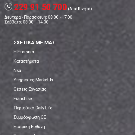
229 91 50 700
call
(Από Κινητό)
Δευτέρα - Παρασκευή: 08:00 - 17:00
Σάββατο: 08:00 – 14:00
ΣΧΕΤΙΚΑ ΜΕ ΜΑΣ
Η Εταιρεία
Καταστήματα
Νέα
Υπηρεσίες Market In
Θέσεις Εργασίας
Franchise
Περιοδικό Daily Life
Συμμόρφωση CE
Εταιρική Ευθύνη