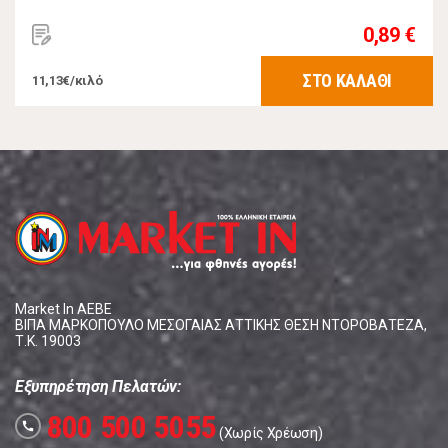
0,89 €
ΣΤΟ ΚΑΛΑΘΙ
11,13€/κιλό
Market In ΑΕΒΕ
ΒΙΠΑ ΜΑΡΚΟΠΟΥΛΟ ΜΕΣΟΓΑΙΑΣ ΑΤΤΙΚΗΣ ΘΕΣΗ ΝΤΟΡΟΒΑΤΕΖΑ,
Τ.Κ. 19003
Εξυπηρέτηση Πελατών:
800 500 5055
call
(Χωρίς Χρέωση)