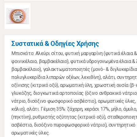
Συστατικά & Οδηγίες Χρήσης
Μπισκότο: Αλεύρι σίτου, φυτική μαργαρίνη (φυτικά έλαια & 
φοινικέλαιο, βαμβακέλαιο), φυτικά υδρογονωμένα έλαια & λ
βαμβακέλαιο), γαλακτωματοποιητές (μονό- & διγλυκερίδι
πολυγλυκερίδια λιπαρών οξέων, λεκιθίνη), αλάτι, συντηρητ
οξίνισης (κιτρικό οξύ), αρωματική ύλη, χρωστική ουσία (β-
γλυκόζης, διογκωτικά αρτοποιίας (όξινο ανθρακικό νάτρι
νάτριο, δισόξινο φωσφορικό ασβέστιο), αρωματικές ύλες,
κάλιο), αλάτι. Γέμιση 35%: ζάχαρη, κεράσι 17%, μήλο, άμυ
(πηκτίνη), ρυθμιστής οξύτητας (κιτρικό οξύ), σταθεροποιητ
ασβέστιο, δισόξινο πυροφωσφορικό νάτριο), συντηρητικό 
αρωματικές ύλες.