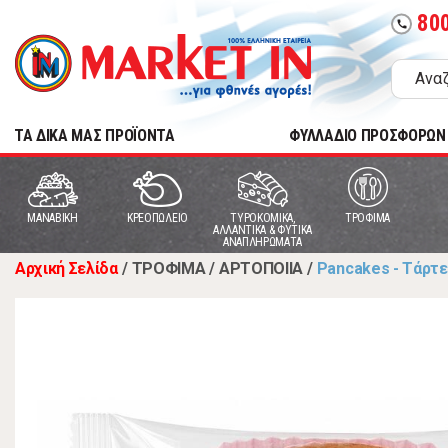
80
call
TA ΔΙΚΑ ΜΑΣ ΠΡΟΪΟΝΤΑ
ΦΥΛΛΑΔΙΟ ΠΡΟΣΦΟΡΩΝ
MANABIKH
ΚΡΕΟΠΩΛΕΙΟ
ΤΥΡΟΚΟΜΙΚΑ,
ΤΡΟΦΙΜΑ
ΑΛΛΑΝΤΙΚΑ & ΦΥΤΙΚΑ
ΑΝΑΠΛΗΡΩΜΑΤΑ
Αρχική Σελίδα
/
ΤΡΟΦΙΜΑ
/
ΑΡΤΟΠΟΙΙΑ
/
Pancakes - Τάρτ