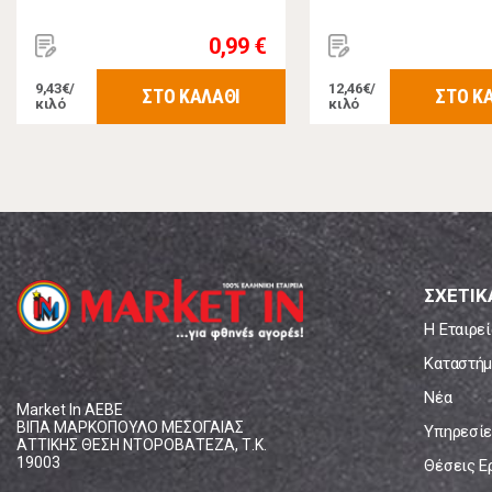
0,99 €
9,43€/
12,46€/
ΣΤΟ ΚΑΛΑΘΙ
ΣΤΟ Κ
κιλό
κιλό
ΣΧΕΤΙΚ
Η Εταιρεί
Καταστήμ
Νέα
Market In ΑΕΒΕ
ΒΙΠΑ ΜΑΡΚΟΠΟΥΛΟ ΜΕΣΟΓΑΙΑΣ
Υπηρεσίε
ΑΤΤΙΚΗΣ ΘΕΣΗ ΝΤΟΡΟΒΑΤΕΖΑ, Τ.Κ.
19003
Θέσεις Ε