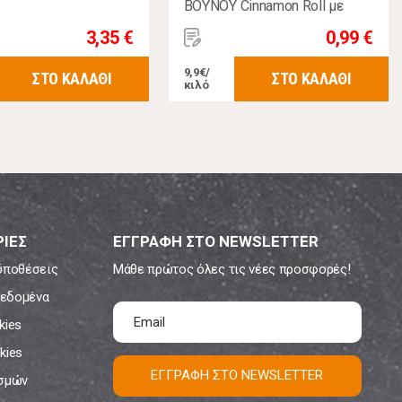
ΒΟΥΝΟΥ Cinnamon Roll με
Κρέμα Βανίλια 100γρ
3,35 €
0,99 €
9,9€/
ΣΤΟ ΚΑΛΑΘΙ
ΣΤΟ ΚΑΛΑΘΙ
κιλό
ΙΕΣ
ΕΓΓΡΑΦΗ ΣΤΟ NEWSLETTER
ϋποθέσεις
Μάθε πρώτος όλες τις νέες προσφορές!
εδομένα
kies
kies
ΕΓΓΡΑΦΗ ΣΤΟ NEWSLETTER
ισμών