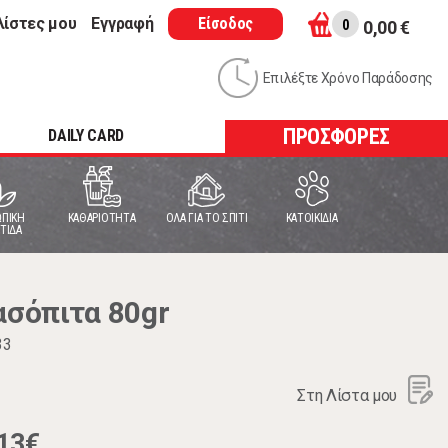
λίστες μου
Εγγραφή
Είσοδος
0
0,00 €
Επιλέξτε Χρόνο Παράδοσης
ΠΡΟΣΦΟΡΕΣ
DAILY CARD
ΠΙΚΗ
ΚΑΘΑΡΙΟΤΗΤΑ
ΟΛΑ ΓΙΑ ΤΟ ΣΠΙΤΙ
ΚΑΤΟΙΚΙΔΙΑ
ΤΙΔΑ
σόπιτα 80gr
33
Στη Λίστα μου
13€