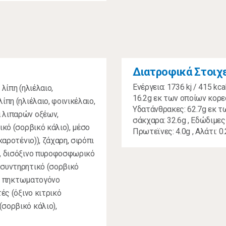
Διατροφικά Στοιχ
Ενέργεια: 1736 kj / 415 kcal
λίπη (ηλιέλαιο,
16.2g εκ των οποίων κορεσ
ίπη (ηλιέλαιο, φοινικέλαιο,
Υδατάνθρακες: 62.7g εκ τ
α λιπαρών οξέων,
σάκχαρα: 32.6g , Εδώδιμες ί
ικό (σορβικό κάλιο), μέσο
Πρωτεϊνες: 4.0g , Αλάτι: 0
καροτένιο)), ζάχαρη, σιρόπι
ο, δισόξινο πυροφοσφωρικό
 συντηρητικό (σορβικό
λο, πηκτωματογόνο
ές (όξινο κιτρικό
(σορβικό κάλιο),