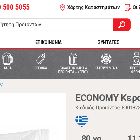
0 500 5055
Χάρτης Καταστημάτων
Οι 
ΕΠΙΚΟΙΝΩΝΙΑ
ΣΥΝΤΑΓΕΣ
ΚΑΒΑ
ΒΡΕΦΙΚΑ
ΓΑΛΑΚΤΟΚΟΜΙΚΑ &
ΚΑΤΕΨΥΓΜΕΝΑ
ΠΡΟΣΩ
ΠΡΟΙΟΝΤΑ ΨΥΓΕΙΟΥ
ΦΡΟΝ
ες
ECONOMY Κερα
Κωδικός Προϊόντος: 890182
80 γρ.
11,