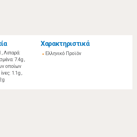
εία
Χαρακτηριστικά
 , Λιπαρά:
Ελληνικό Προϊόν
μένα: 7.4g ,
ων οποίων
νες: 1.1g ,
.2g