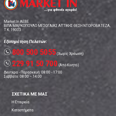
Market In ΑΕΒΕ
ΒΙΠΑ ΜΑΡΚΟΠΟΥΛΟ ΜΕΣΟΓΑΙΑΣ ΑΤΤΙΚΗΣ ΘΕΣΗ ΝΤΟΡΟΒΑΤΕΖΑ,
Τ.Κ. 19003
Εξυπηρέτηση Πελατών:
800 500 5055
call
(Χωρίς Χρέωση)
229 91 50 700
call
(Από Κινητό)
Δευτέρα - Παρασκευή: 08:00 - 17:00
Σάββατο: 08:00 – 14:00
ΣΧΕΤΙΚΑ ΜΕ ΜΑΣ
Η Εταιρεία
Καταστήματα