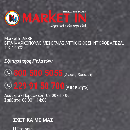
Market In ΑΕΒΕ
ΒΙΠΑ ΜΑΡΚΟΠΟΥΛΟ ΜΕΣΟΓΑΙΑΣ ΑΤΤΙΚΗΣ ΘΕΣΗ ΝΤΟΡΟΒΑΤΕΖΑ,
Τ.Κ. 19003
Εξυπηρέτηση Πελατών:
800 500 5055
call
(Χωρίς Χρέωση)
229 91 50 700
call
(Από Κινητό)
Δευτέρα - Παρασκευή: 08:00 - 17:00
Σάββατο: 08:00 – 14:00
ΣΧΕΤΙΚΑ ΜΕ ΜΑΣ
Η Εταιρεία