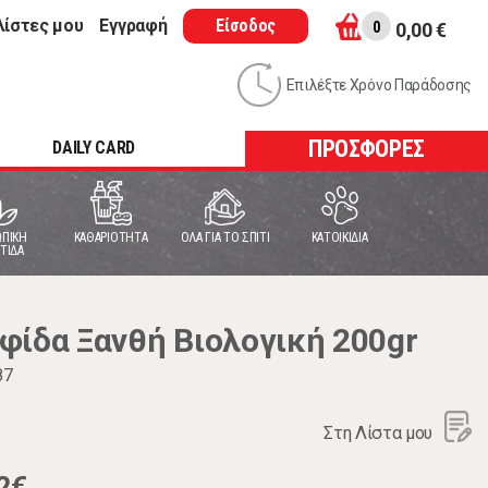
λίστες μου
Εγγραφή
Είσοδος
0
0,00 €
Επιλέξτε Χρόνο Παράδοσης
ΠΡΟΣΦΟΡΕΣ
DAILY CARD
ΠΙΚΗ
ΚΑΘΑΡΙΟΤΗΤΑ
ΟΛΑ ΓΙΑ ΤΟ ΣΠΙΤΙ
ΚΑΤΟΙΚΙΔΙΑ
ΤΙΔΑ
φίδα Ξανθή Βιολογική 200gr
87
Στη Λίστα μου