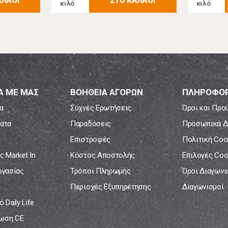
κιλό
κιλό
Α ΜΕ ΜΑΣ
ΒΟΗΘΕΙΑ ΑΓΟΡΩΝ
ΠΛΗΡΟΦΟΡ
α
Συχνές Ερωτήσεις
Όροι και Προ
ατα
Παραδόσεις
Προσωπικά Δ
Επιστροφές
Πολιτική Coo
ς Market In
Κόστος Αποστολής
Επιλογές Coo
ργασίας
Τρόποι Πληρωμής
Όροι Διαγων
Περιοχές Εξυπηρέτησης
Διαγωνισμοί
 Daily Life
ωση CE