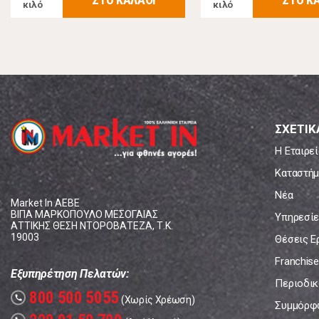
κιλό
κιλό
ΣΧΕΤΙΚ
Η Εταιρεί
Καταστήμ
Νέα
Market In ΑΕΒΕ
ΒΙΠΑ ΜΑΡΚΟΠΟΥΛΟ ΜΕΣΟΓΑΙΑΣ
Υπηρεσίε
ΑΤΤΙΚΗΣ ΘΕΣΗ ΝΤΟΡΟΒΑΤΕΖΑ, Τ.Κ.
19003
Θέσεις Ε
Franchise
Εξυπηρέτηση Πελατών:
Περιοδικό
800 500 5055
call
(Χωρίς Χρέωση)
Συμμόρφ