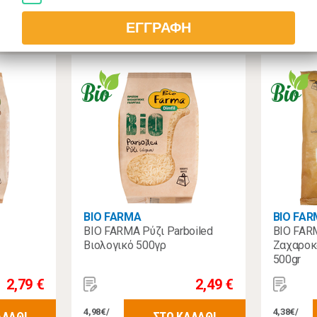
Σχετικά Προϊόντα
ΕΓΓΡΑΦΗ
BIO FARMA
BIO FA
BIO FARMA Ρύζι Parboiled
BIO FAR
Βιολογικό 500γρ
Ζαχαροκ
500gr
2,79 €
2,49 €
4,98€/
4,38€/
ΑΛΑΘΙ
ΣΤΟ ΚΑΛΑΘΙ