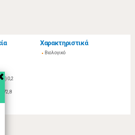
εία
Χαρακτηριστικά
Βιολογικό
(g) 0,2
) 72,8