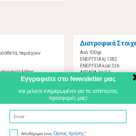
Διατροφικά Στοιχ
Ανά 100γρ
ρόσθετα, περιέχουν
ΕΝΕΡΓΕΙΑ kj 1382
ΕΝΕΡΓΕΙΑ kcal 326
μερομηνία λήξης.
ΛΙΠΑΡΑ (g) 0,5
Εγγραφείτε στο Newsletter μας
εκ των οποίων κορεσμένα 
 ψυγείο. Στοιχεία
ΥΔΑΤΑΝΘΡΑΚΕΣ (g) 75,5
 Τηλ. 210-2323140
και μείνετε ενημερωμένοι για τις απίστευτες
εκ των οποίων σάκχαρα (g
προσφορές μας!
ΠΡΩΤΕΪΝΕΣ(g) 3,1
ΑΛΑΤΙ (g) 0,03"
*
Όρους Χρήσης
Αποδέχομαι τους