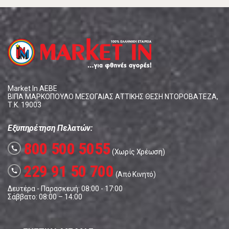
Market In ΑΕΒΕ
ΒΙΠΑ ΜΑΡΚΟΠΟΥΛΟ ΜΕΣΟΓΑΙΑΣ ΑΤΤΙΚΗΣ ΘΕΣΗ ΝΤΟΡΟΒΑΤΕΖΑ,
Τ.Κ. 19003
Εξυπηρέτηση Πελατών:
800 500 5055
call
(Χωρίς Χρέωση)
229 91 50 700
call
(Από Κινητό)
Δευτέρα - Παρασκευή: 08:00 - 17:00
Σάββατο: 08:00 – 14:00