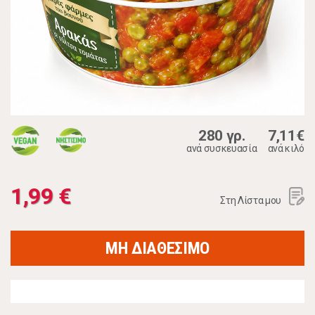
280 γρ.
7,11€
ανά συσκευασία
ανά κιλό
1,99 €
Στη Λίστα μου
ΜΗ ΔΙΑΘΕΣΙΜΟ