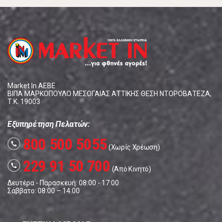
Market In ΑΕΒΕ
ΒΙΠΑ ΜΑΡΚΟΠΟΥΛΟ ΜΕΣΟΓΑΙΑΣ ΑΤΤΙΚΗΣ ΘΕΣΗ ΝΤΟΡΟΒΑΤΕΖΑ,
Τ.Κ. 19003
Εξυπηρέτηση Πελατών:
800 500 5055
call
(Χωρίς Χρέωση)
229 91 50 700
call
(Από Κινητό)
Δευτέρα - Παρασκευή: 08:00 - 17:00
Σάββατο: 08:00 – 14:00