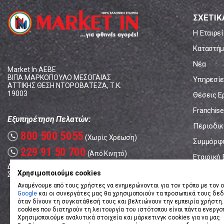
ΣΧΕΤΙΚ
Η Εταιρεί
Καταστήμ
Νέα
Market In ΑΕΒΕ
ΒΙΠΑ ΜΑΡΚΟΠΟΥΛΟ ΜΕΣΟΓΑΙΑΣ
Υπηρεσίε
ΑΤΤΙΚΗΣ ΘΕΣΗ ΝΤΟΡΟΒΑΤΕΖΑ, Τ.Κ.
19003
Θέσεις Ε
Franchise
Εξυπηρέτηση Πελατών:
Περιοδικό
800 500 5055
call
(Χωρίς Χρέωση)
Συμμόρφ
229 91 50 700
call
(Από Κινητό)
Εταιρική
Δευτέρα - Παρασκευή: 08:00 - 17:00
Επικοινω
Χρησιμοποιούμε cookies
Σάββατο: 08:00 – 14:00
Αναμένουμε από τους χρήστες να ενημερώνονται για τον τρόπο με τον ο
Google
και οι συνεργάτες μας θα χρησιμοποιούν τα προσωπικά τους δε
όταν δίνουν τη συγκατάθεσή τους και βελτιώνουν την εμπειρία χρήστη.
cookies που διατηρούν τη λειτουργία του ιστότοπου είναι πάντα ενεργο
Χρησιμοποιούμε αναλυτικά στοιχεία και μάρκετινγκ cookies για να μας