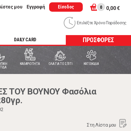
λίστες μου
Εγγραφή
Είσοδος
0
0,00 €
Επιλέξτε Χρόνο Παράδοσης
ΠΡΟΣΦΟΡΕΣ
DAILY CARD
ΠΙΚΗ
ΚΑΘΑΡΙΟΤΗΤΑ
ΟΛΑ ΓΙΑ ΤΟ ΣΠΙΤΙ
ΚΑΤΟΙΚΙΔΙΑ
ΤΙΔΑ
Σ ΤΟΥ ΒΟΥΝΟΥ Φασόλια
280γρ.
02
Στη Λίστα μου