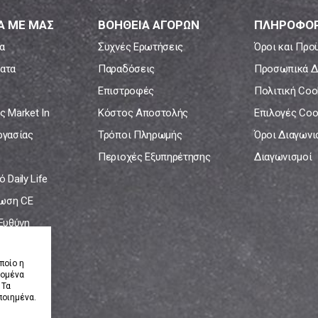
Α ΜΕ ΜΑΣ
ΒΟΗΘΕΙΑ ΑΓΟΡΩΝ
ΠΛΗΡΟΦΟΡ
α
Συχνές Ερωτήσεις
Όροι και Προ
ατα
Παραδόσεις
Προσωπικά Δ
Επιστροφές
Πολιτική Coo
ς Market In
Κόστος Αποστολής
Επιλογές Coo
ργασίας
Τρόποι Πληρωμής
Όροι Διαγων
Περιοχές Εξυπηρέτησης
Διαγωνισμοί
 Daily Life
ωση CE
 Ευθύνη
νία
ποίο η
δομένα
 Τα
ποιημένα.