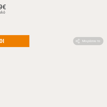
9€
ιλό
ΘΙ
Μοιράσου το