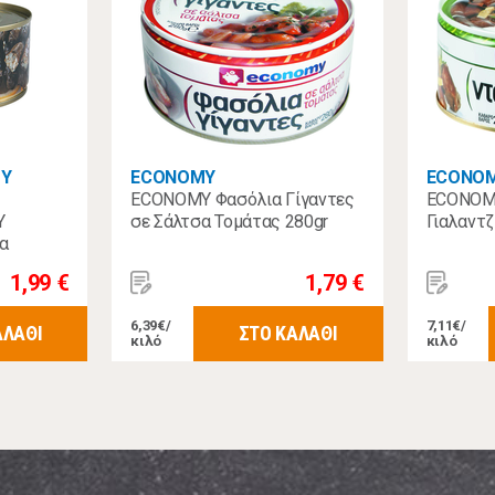
ΟΥ
ECONOMY
ECONO
ECONOMY Φασόλια Γίγαντες
ECONOM
Υ
σε Σάλτσα Τομάτας 280gr
Γιαλαντζ
α
1,99 €
1,79 €
6,39€/
7,11€/
ΑΛΑΘΙ
ΣΤΟ ΚΑΛΑΘΙ
κιλό
κιλό