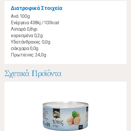
Διατροφικά Στοιχεία
Ανά 100g
Ενέργεια 438kj /103kcal
Λιπαρά 0,8γρ
κορεσμένα 0,2g
Υδατάνθρακες 0,0g
σάκχαρα 0,0g
Πρωτεϊνες 24,0g
Σχετικά Προϊόντα