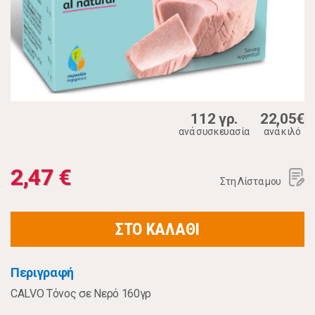
112 γρ.
22,05€
ανά συσκευασία
ανά κιλό
2,47 €
Στη Λίστα μου
ΣΤΟ ΚΑΛΑΘΙ
Περιγραφή
CALVO Τόνος σε Νερό 160γρ