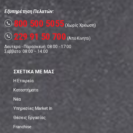
Εξυπηρέτηση Πελατών:
800 500 5055
call
(Χωρίς Χρέωση)
229 91 50 700
call
(Από Κινητό)
Δευτέρα - Παρασκευή: 08:00 - 17:00
Σάββατο: 08:00 – 14:00
ΣΧΕΤΙΚΑ ΜΕ ΜΑΣ
Η Εταιρεία
Καταστήματα
Νέα
Υπηρεσίες Market In
Θέσεις Εργασίας
Franchise