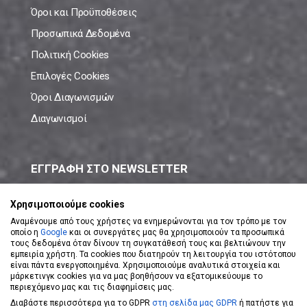
Όροι και Προϋποθέσεις
Προσωπικά Δεδομένα
Πολιτική Cookies
Επιλογές Cookies
Όροι Διαγωνισμών
Διαγωνισμοί
ΕΓΓΡΑΦΗ ΣΤΟ NEWSLETTER
Μάθε πρώτος όλες τις νέες προσφορές!
Χρησιμοποιούμε cookies
Αναμένουμε από τους χρήστες να ενημερώνονται για τον τρόπο με τον
οποίο η
Google
και οι συνεργάτες μας θα χρησιμοποιούν τα προσωπικά
τους δεδομένα όταν δίνουν τη συγκατάθεσή τους και βελτιώνουν την
εμπειρία χρήστη. Τα cookies που διατηρούν τη λειτουργία του ιστότοπου
είναι πάντα ενεργοποιημένα. Χρησιμοποιούμε αναλυτικά στοιχεία και
ΕΓΓΡΑΦΗ ΣΤΟ NEWSLETTER
μάρκετινγκ cookies για να μας βοηθήσουν να εξατομικεύουμε το
περιεχόμενο μας και τις διαφημίσεις μας.
Διαβάστε περισσότερα για το GDPR
στη σελίδα μας GDPR
ή πατήστε για
Αποδέχομαι τους
Όρους Χρήσης