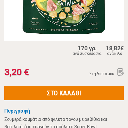
170 γρ.
18,82€
ανά συσκευασία
ανά κιλό
3,20 €
Στη Λίστα μου
ΣΤΟ ΚΑΛΑΘΙ
Περιγραφή
Ζουμερά κομμάτια από φιλέτα τόνου με ρεβίθια και
βασιλικό, δημιουργούν το απόλυτο Super Bowl