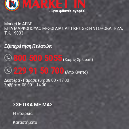
Market In ΑΕΒΕ
ΒΙΠΑ ΜΑΡΚΟΠΟΥΛΟ ΜΕΣΟΓΑΙΑΣ ΑΤΤΙΚΗΣ ΘΕΣΗ ΝΤΟΡΟΒΑΤΕΖΑ,
Τ.Κ. 19003
Εξυπηρέτηση Πελατών:
800 500 5055
call
(Χωρίς Χρέωση)
229 91 50 700
call
(Από Κινητό)
Δευτέρα - Παρασκευή: 08:00 - 17:00
Σάββατο: 08:00 – 14:00
ΣΧΕΤΙΚΑ ΜΕ ΜΑΣ
Η Εταιρεία
Καταστήματα