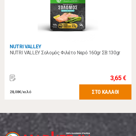
NUTRI VALLEY
NUTRI VALLEY Σολoμός Φιλέτο Νερό 160gr ΣΒ:130gr
3,65 €
ΣΤΟ ΚΑΛΑΘΙ
28,08€/κιλό