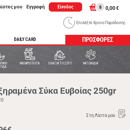
λίστες μου
Εγγραφή
Είσοδος
0
0,00 €
Επιλέξτε Χρόνο Παράδοσης
ΠΡΟΣΦΟΡΕΣ
DAILY CARD
ΠΙΚΗ
ΚΑΘΑΡΙΟΤΗΤΑ
ΟΛΑ ΓΙΑ ΤΟ ΣΠΙΤΙ
ΚΑΤΟΙΚΙΔΙΑ
ΤΙΔΑ
ηραμένα Σύκα Ευβοίας 250gr
20
Στη Λίστα μου