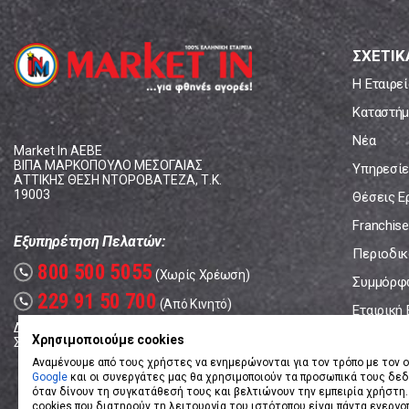
ΣΧΕΤΙΚ
Η Εταιρεί
Καταστήμ
Νέα
Market In ΑΕΒΕ
ΒΙΠΑ ΜΑΡΚΟΠΟΥΛΟ ΜΕΣΟΓΑΙΑΣ
Υπηρεσίε
ΑΤΤΙΚΗΣ ΘΕΣΗ ΝΤΟΡΟΒΑΤΕΖΑ, Τ.Κ.
19003
Θέσεις Ε
Franchise
Εξυπηρέτηση Πελατών:
Περιοδικό
800 500 5055
call
(Χωρίς Χρέωση)
Συμμόρφ
229 91 50 700
call
(Από Κινητό)
Εταιρική
Δευτέρα - Παρασκευή: 08:00 - 17:00
Επικοινω
Χρησιμοποιούμε cookies
Σάββατο: 08:00 – 14:00
Αναμένουμε από τους χρήστες να ενημερώνονται για τον τρόπο με τον ο
Google
και οι συνεργάτες μας θα χρησιμοποιούν τα προσωπικά τους δε
όταν δίνουν τη συγκατάθεσή τους και βελτιώνουν την εμπειρία χρήστη.
cookies που διατηρούν τη λειτουργία του ιστότοπου είναι πάντα ενεργο