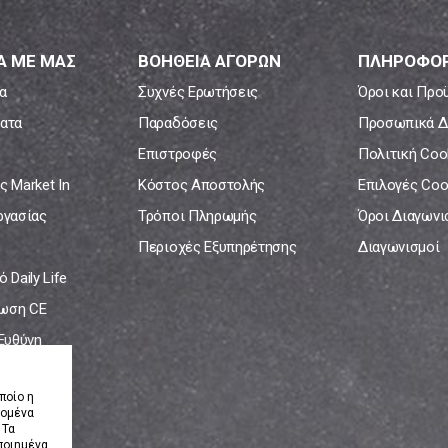
Α ΜΕ ΜΑΣ
ΒΟΗΘΕΙΑ ΑΓΟΡΩΝ
ΠΛΗΡΟΦΟΡ
α
Συχνές Ερωτήσεις
Όροι και Προ
ατα
Παραδόσεις
Προσωπικά Δ
Επιστροφές
Πολιτική Coo
ς Market In
Κόστος Αποστολής
Επιλογές Coo
ργασίας
Τρόποι Πληρωμής
Όροι Διαγων
Περιοχές Εξυπηρέτησης
Διαγωνισμοί
 Daily Life
ωση CE
 Ευθύνη
νία
ποίο η
δομένα
 Τα
ποιημένα.