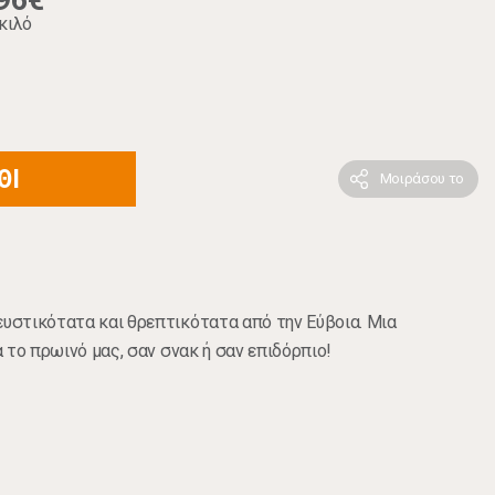
96€
κιλό
ΘΙ
Μοιράσου το
ευστικότατα και θρεπτικότατα από την Εύβοια. Μια
ια το πρωινό μας, σαν σνακ ή σαν επιδόρπιο!