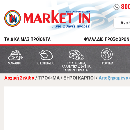
80
call
TA ΔΙΚΑ ΜΑΣ ΠΡΟΪΟΝΤΑ
ΦΥΛΛΑΔΙΟ ΠΡΟΣΦΟΡΩΝ
MANABIKH
ΚΡΕΟΠΩΛΕΙΟ
ΤΥΡΟΚΟΜΙΚΑ,
ΤΡΟΦΙΜΑ
ΑΛΛΑΝΤΙΚΑ & ΦΥΤΙΚΑ
ΑΝΑΠΛΗΡΩΜΑΤΑ
Αρχική Σελίδα
/
ΤΡΟΦΙΜΑ
/
ΞΗΡΟΙ ΚΑΡΠΟΙ
/
Αποξηραμένα 