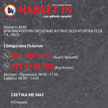
Market In ΑΕΒΕ
ΒΙΠΑ ΜΑΡΚΟΠΟΥΛΟ ΜΕΣΟΓΑΙΑΣ ΑΤΤΙΚΗΣ ΘΕΣΗ ΝΤΟΡΟΒΑΤΕΖΑ,
Τ.Κ. 19003
Εξυπηρέτηση Πελατών:
800 500 5055
call
(Χωρίς Χρέωση)
229 91 50 700
call
(Από Κινητό)
Δευτέρα - Παρασκευή: 08:00 - 17:00
Σάββατο: 08:00 – 14:00
ΣΧΕΤΙΚΑ ΜΕ ΜΑΣ
Η Εταιρεία