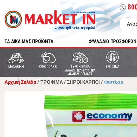
80
call
TA ΔΙΚΑ ΜΑΣ ΠΡΟΪΟΝΤΑ
ΦΥΛΛΑΔΙΟ ΠΡΟΣΦΟΡΩΝ
MANABIKH
ΚΡΕΟΠΩΛΕΙΟ
ΤΥΡΟΚΟΜΙΚΑ,
ΤΡΟΦΙΜΑ
ΑΛΛΑΝΤΙΚΑ & ΦΥΤΙΚΑ
ΑΝΑΠΛΗΡΩΜΑΤΑ
Αρχική Σελίδα
/
ΤΡΟΦΙΜΑ
/
ΞΗΡΟΙ ΚΑΡΠΟΙ
/
Φιστίκια