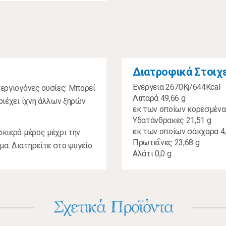
Διατροφικά Στοιχ
Ενέργεια 2670Kj/644Kcal
λεργιογόνες ουσίες: Μπορεί
Λιπαρά 49,66 g
εριέχει ίχνη άλλων ξηρών
εκ των οποίων κορεσμένα 
Υδατάνθρακες 21,51 g
εκ των οποίων σάκχαρα 4,
σκιερό μέρος μέχρι την
Πρωτεΐνες 23,68 g
μα: Διατηρείτε στο ψυγείο
Αλάτι 0,0 g
Σχετικά Προϊόντα