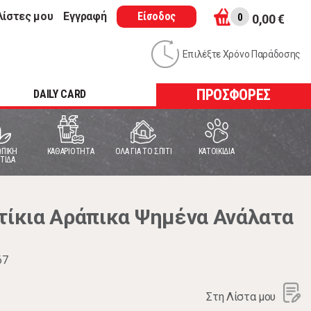
λίστες μου
Εγγραφή
Είσοδος
0
0,00 €
Επιλέξτε Χρόνο Παράδοσης
ΠΡΟΣΦΟΡΕΣ
DAILY CARD
ΠΙΚΗ
ΚΑΘΑΡΙΟΤΗΤΑ
ΟΛΑ ΓΙΑ ΤΟ ΣΠΙΤΙ
ΚΑΤΟΙΚΙΔΙΑ
ΤΙΔΑ
ίκια Αράπικα Ψημένα Ανάλατα
67
Στη Λίστα μου