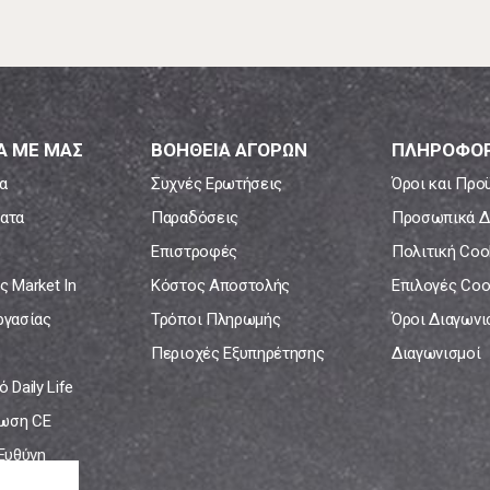
Α ΜΕ ΜΑΣ
ΒΟΗΘΕΙΑ ΑΓΟΡΩΝ
ΠΛΗΡΟΦΟΡ
α
Συχνές Ερωτήσεις
Όροι και Προ
ατα
Παραδόσεις
Προσωπικά Δ
Επιστροφές
Πολιτική Coo
ς Market In
Κόστος Αποστολής
Επιλογές Coo
ργασίας
Τρόποι Πληρωμής
Όροι Διαγων
Περιοχές Εξυπηρέτησης
Διαγωνισμοί
 Daily Life
ωση CE
 Ευθύνη
νία