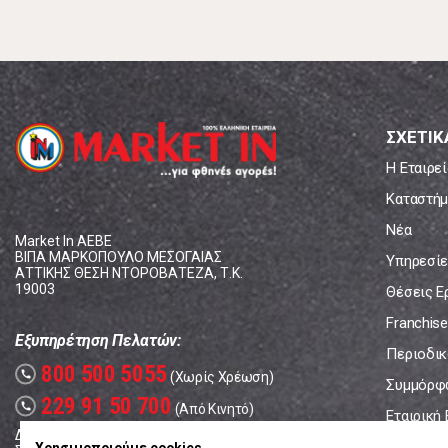
ΣΧΕΤΙΚ
Η Εταιρεί
Καταστήμ
Νέα
Market In ΑΕΒΕ
ΒΙΠΑ ΜΑΡΚΟΠΟΥΛΟ ΜΕΣΟΓΑΙΑΣ
Υπηρεσίε
ΑΤΤΙΚΗΣ ΘΕΣΗ ΝΤΟΡΟΒΑΤΕΖΑ, Τ.Κ.
19003
Θέσεις Ε
Franchise
Εξυπηρέτηση Πελατών:
Περιοδικό
800 500 5055
call
(Χωρίς Χρέωση)
Συμμόρφ
229 91 50 700
call
(Από Κινητό)
Εταιρική
Δευτέρα - Παρασκευή: 08:00 - 17:00
Επικοινω