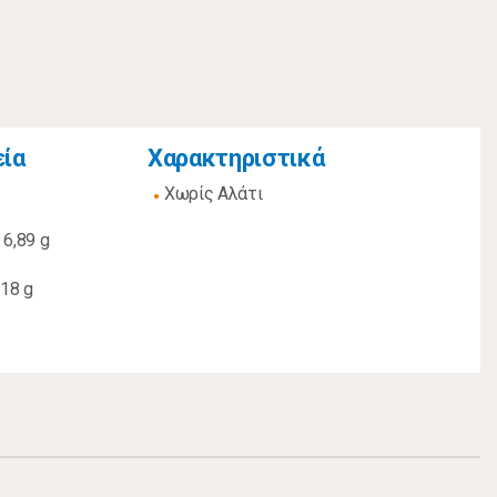
εία
Χαρακτηριστικά
Χωρίς Αλάτι
6,89 g
18 g