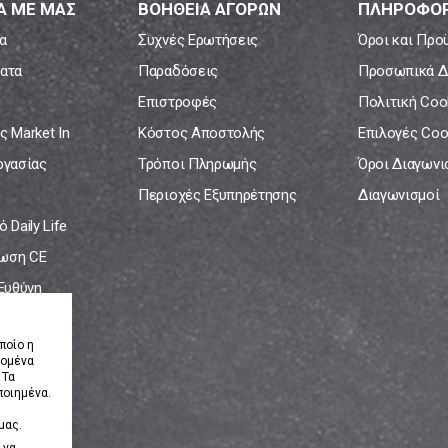
Α ΜΕ ΜΑΣ
ΒΟΗΘΕΙΑ ΑΓΟΡΩΝ
ΠΛΗΡΟΦΟΡ
α
Συχνές Ερωτήσεις
Όροι και Προ
ατα
Παραδόσεις
Προσωπικά Δ
Επιστροφές
Πολιτική Coo
ς Market In
Κόστος Αποστολής
Επιλογές Coo
ργασίας
Τρόποι Πληρωμής
Όροι Διαγων
Περιοχές Εξυπηρέτησης
Διαγωνισμοί
 Daily Life
ωση CE
 Ευθύνη
νία
ποίο η
δομένα
 Τα
ποιημένα.
μας.