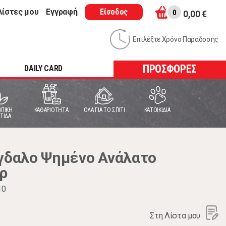
λίστες μου
Εγγραφή
Είσοδος
0
0,00 €
Επιλέξτε Χρόνο Παράδοσης
ΠΡΟΣΦΟΡΕΣ
DAILY CARD
ΠΙΚΗ
ΚΑΘΑΡΙΟΤΗΤΑ
ΟΛΑ ΓΙΑ ΤΟ ΣΠΙΤΙ
ΚΑΤΟΙΚΙΔΙΑ
ΤΙΔΑ
δαλο Ψημένο Ανάλατο
ρ
10
Στη Λίστα μου