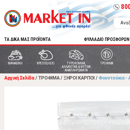
80
call
TA ΔΙΚΑ ΜΑΣ ΠΡΟΪΟΝΤΑ
ΦΥΛΛΑΔΙΟ ΠΡΟΣΦΟΡΩΝ
MANABIKH
ΚΡΕΟΠΩΛΕΙΟ
ΤΥΡΟΚΟΜΙΚΑ,
ΤΡΟΦΙΜΑ
ΑΛΛΑΝΤΙΚΑ & ΦΥΤΙΚΑ
ΑΝΑΠΛΗΡΩΜΑΤΑ
Αρχική Σελίδα
/
ΤΡΟΦΙΜΑ
/
ΞΗΡΟΙ ΚΑΡΠΟΙ
/
Φουντούκια - 