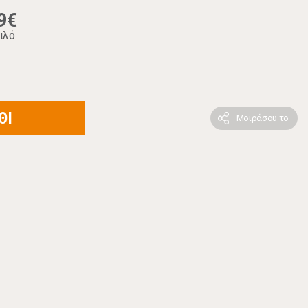
9€
ιλό
ΘΙ
Μοιράσου το