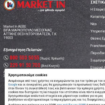
ΣΧΕΤΙΚ
Η Εταιρεί
Καταστήμ
Νέα
Market In ΑΕΒΕ
ΒΙΠΑ ΜΑΡΚΟΠΟΥΛΟ ΜΕΣΟΓΑΙΑΣ
Υπηρεσίε
ΑΤΤΙΚΗΣ ΘΕΣΗ ΝΤΟΡΟΒΑΤΕΖΑ, Τ.Κ.
19003
Θέσεις Ε
Franchise
Εξυπηρέτηση Πελατών:
Περιοδικό
800 500 5055
call
(Χωρίς Χρέωση)
Συμμόρφ
229 91 50 700
call
(Από Κινητό)
Εταιρική
Δευτέρα - Παρασκευή: 08:00 - 17:00
Επικοινω
Χρησιμοποιούμε cookies
Σάββατο: 08:00 – 14:00
Αναμένουμε από τους χρήστες να ενημερώνονται για τον τρόπο με τον ο
Google
και οι συνεργάτες μας θα χρησιμοποιούν τα προσωπικά τους δε
όταν δίνουν τη συγκατάθεσή τους και βελτιώνουν την εμπειρία χρήστη.
cookies που διατηρούν τη λειτουργία του ιστότοπου είναι πάντα ενεργο
Χρησιμοποιούμε αναλυτικά στοιχεία και μάρκετινγκ cookies για να μας
βοηθήσουν να εξατομικεύουμε το περιεχόμενο μας και τις διαφημίσεις 